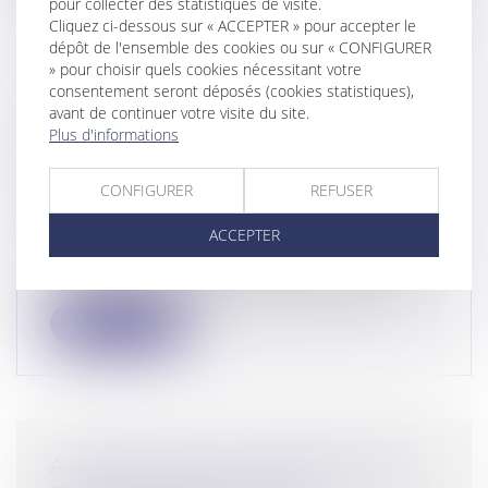
pour collecter des statistiques de visite.
Cliquez ci-dessous sur « ACCEPTER » pour accepter le
dépôt de l'ensemble des cookies ou sur « CONFIGURER
» pour choisir quels cookies nécessitant votre
consentement seront déposés (cookies statistiques),
LA GARANTIE LÉGALE DE
avant de continuer votre visite du site.
CONFORMITÉ S’APPLIQUE
Plus d'informations
ÉGALEMENT AUX VENTES
D’ANIMAUX DOMESTIQUES DE
CONFIGURER
REFUSER
COMPAGNIE !
Droit de la consommation
ACCEPTER
Selon les articles L.271-4 et suivants du
Code de la consommation, le vendeur...
Lire la suite
ACTION CIVILE DU PROPRIÉTAIRE