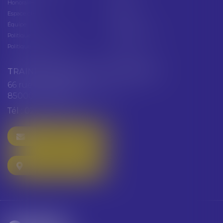
Honoraires
Contact
Espace client
Cabinet
Équipe
Plan du site
Politique de confidentialité
Mentions légales
Politique de cookies
Articles
TRAINEAU ABDALLAH ET HAZGUER
66 rue de Verdun
85000 LA ROCHE SUR YON
Tél :
02 51 47 97 97
NOUS CONTACTER
NOUS LOCALISER