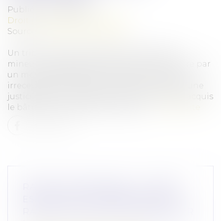
Publié le :
03/03/2025
Droit pénal
/
(NPU) Infraction
Source :
www.actu-juridique.fr
Un tribunal pour enfants, qui déclare des
mineurs coupables de destruction volontaire par
un moyen dangereux et complicité, déclare
irrecevable la constitution de partie civile d’une
justiciable qui, postérieurement aux faits, a acquis
le bâtiment partiellement détruit...
Lire la suite
RAPPEL PROCÉDURAL : L’APPEL
EST JUGÉ À L’AUDIENCE SUR LE
RAPPORT ORAL D’UN CONSEILLER