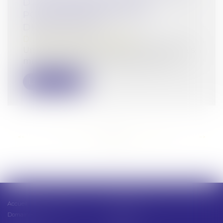
D’UN IMMEUBLE ACQUIS
POSTÉRIEUREMENT À SA
DESTRUCTION
Droit pénal
/
(NPU) Infraction
Un tribunal pour enfants, qui déclare des
mineurs coupables de destruction vo...
Lire la suite
<<
<
...
77
78
79
80
81
82
83
...
>
>>
Accueil
Présentation
Domaines d'intervention
Actus