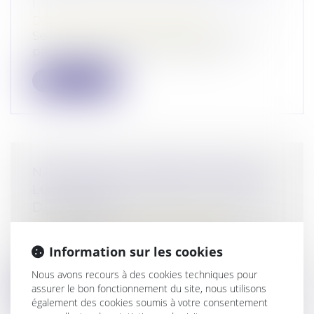
!
Droit pénal
/
Procédure pénale
Selon l’article 513 du Code de procédure
pénale, l’appel est jugé à l’audienc...
Lire la suite
NARCOTRAFIC PROPOSITION DE
LOI SORTIR DU PIÈGE DU TRAFIC
DE DROGUE
Droit pénal
/
Droit pénal des affaires
La proposition de loi avait été déposée le
Information sur les cookies
12 juillet 2024 par les sénateurs...
Nous avons recours à des cookies techniques pour
Lire la suite
assurer le bon fonctionnement du site, nous utilisons
également des cookies soumis à votre consentement