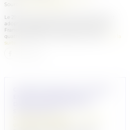
Source :
www.justice.gouv.fr
Le 29 avril 2025, le Parlement a définitivement
adopté la proposition de loi visant à sortir la
France du piège du narcotrafic. Le point sur
quatre dispositions majeures de ce texte...
Lire la
suite
CONTRATS CONCLUS À DISTANCE
ENTRE PROFESSIONNELS : LE
DROIT DE RÉTRACTATION
S’APPLIQUE-T-IL ?
Droit de la consommation
/
Contrats et
garanties commerciales