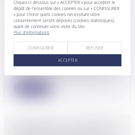
Cliquez ci-dessous sur « ACCEPTER » pour accepter le
dépôt de l'ensemble des cookies ou sur « CONFIGURER
» pour choisir quels cookies nécessitant votre
consentement seront déposés (cookies statistiques),
PUBLICITÉ EN LIGNE : GOOGLE
avant de continuer votre visite du site.
Plus d'informations
CONDAMNÉ AUX ÉTATS-UNIS
POUR PRATIQUES
CONFIGURER
REFUSER
ANTICONCURRENTIELLES
Droit commercial
/
Droit de la concurrence
ACCEPTER
Google a perdu son procès face au
Département de la Justice américain. La
jus...
Lire la suite
ADOPTION DE LA LOI CONTRE LE