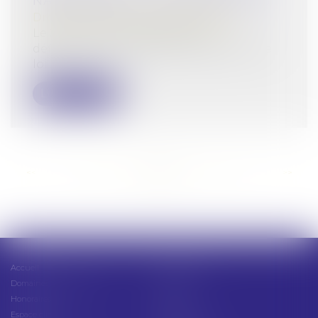
NARCOTRAFIC : LES POINTS CLÉS
Droit pénal
/
Droit pénal des affaires
Le 29 avril 2025, le Parlement a
définitivement adopté la proposition de
loi...
Lire la suite
<<
<
...
56
57
58
59
60
61
62
...
>
>>
Accueil
Présentation
Domaines d'intervention
Actus
Honoraires
Contact
Espace client
Cabinet