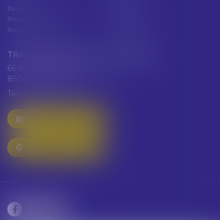
Équipe
Plan du site
Politique de confidentialité
Mentions légales
Politique de cookies
Articles
TRAINEAU ABDALLAH ET HAZGUER
66 rue de Verdun
85000 LA ROCHE SUR YON
Tél :
02 51 47 97 97
NOUS CONTACTER
NOUS LOCALISER