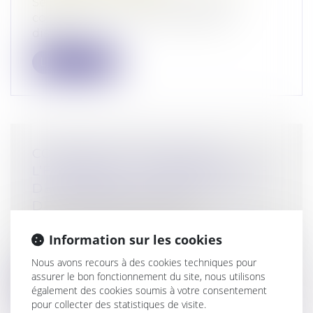
Selon l’article L.221-18 du Code de la
consommation, le consommateur
dispose...
Lire la suite
COMMISSION ROGATOIRE À
L’ÉTRANGER : L’INTERROGATOIRE
DE PREMIÈRE COMPARUTION
DÉCLARÉ IRRÉGULIER !
Droit pénal
/
Procédure pénale
Information sur les cookies
Dans le cadre d’une commission rogatoire
exécutée à l’étranger, le juge d’ins...
Nous avons recours à des cookies techniques pour
assurer le bon fonctionnement du site, nous utilisons
Lire la suite
également des cookies soumis à votre consentement
pour collecter des statistiques de visite.