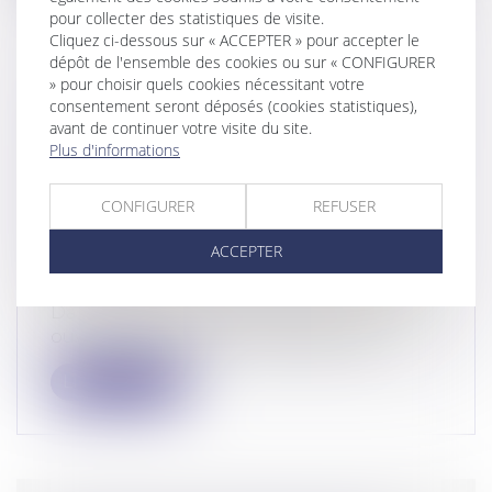
pour collecter des statistiques de visite.
Cliquez ci-dessous sur « ACCEPTER » pour accepter le
dépôt de l'ensemble des cookies ou sur « CONFIGURER
» pour choisir quels cookies nécessitant votre
L'AUTORITÉ DE LA CONCURRENCE
consentement seront déposés (cookies statistiques),
LANCE UNE CONSULTATION
avant de continuer votre visite du site.
Plus d'informations
PUBLIQUE DANS LE CADRE D’UNE
ÉTUDE RELATIVE AUX
CONFIGURER
REFUSER
ORIENTATIONS INFORMELLES EN
MATIÈRE DE DÉVELOPPEMENT
ACCEPTER
DURABLE
Droit commercial
/
Droit de la concurrence
Dans le cadre de sa politique de « porte
ouverte », l’Autorité encourage, dep...
Lire la suite