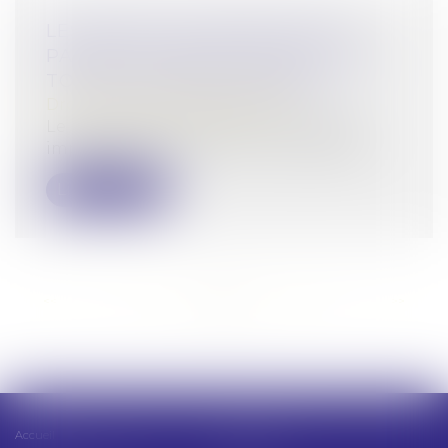
LES PERTES DE REVENUS DES
PARENTS AIDANTS NE SONT PAS
TOUJOURS INDEMNISABLES
Droit des dommages corporels
Le principe de la réparation intégrale
impose que la victime soit indemnisée...
Lire la suite
<<
<
...
13
14
15
16
17
18
19
...
>
>>
Accueil
Présentation