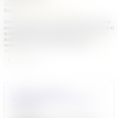
Droit pénal
Source :
www.leclubdesjuristes.com
Une plainte pour viol sur mineure de quinze ans
avait été déposée en août 2025 contre le principal
suspect du meurtre de Lyhanna, sans qu'il soit
auditionné. L'annonce d'une action en
responsabilité contre l'État par la mère ...
Lire la
suite
AFFAIRE LYHANNA : LA
RESPONSABILITÉ DE L’ÉTAT EN
QUESTION
Droit pénal