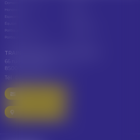
Domaines d'intervention
Actus
Honoraires
Contact
Espace client
Cabinet
Équipe
Plan du site
Politique de confidentialité
Mentions légales
Politique de cookies
Articles
TRAINEAU ABDALLAH ET HAZGUER
66 rue de Verdun
85000 LA ROCHE SUR YON
Tél :
02 51 47 97 97
NOUS CONTACTER
NOUS LOCALISER