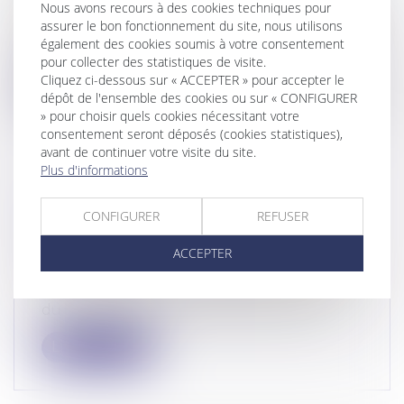
Nous avons recours à des cookies techniques pour
commerciales
assurer le bon fonctionnement du site, nous utilisons
Le monde des transactions financières est
également des cookies soumis à votre consentement
en constante évolution, avec de plu...
pour collecter des statistiques de visite.
Cliquez ci-dessous sur « ACCEPTER » pour accepter le
Lire la suite
dépôt de l'ensemble des cookies ou sur « CONFIGURER
» pour choisir quels cookies nécessitant votre
consentement seront déposés (cookies statistiques),
avant de continuer votre visite du site.
Plus d'informations
ENTREPRISE INDIVIDUELLE,
CONFIGURER
REFUSER
EXPLOITATION PERSONNELLE ET
EXONÉRATION « DUTREIL »
ACCEPTER
Droit des sociétés
/
Transmission d’entreprise
Un arrêt de la cour de cassation en date
du 21 juin 2023 concernant la transm...
Lire la suite