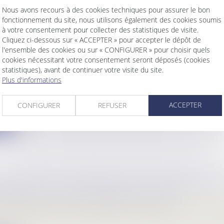
Nous avons recours à des cookies techniques pour assurer le bon
fonctionnement du site, nous utilisons également des cookies soumis
à votre consentement pour collecter des statistiques de visite.
Cliquez ci-dessous sur « ACCEPTER » pour accepter le dépôt de
ON : QU’EST-CE QU’UNE ATTESTATION DE P
l'ensemble des cookies ou sur « CONFIGURER » pour choisir quels
cookies nécessitant votre consentement seront déposés (cookies
famille, des personnes et de leur patrimoine
/
Patrimoine
statistiques), avant de continuer votre visite du site.
Plus d'informations
succession, les héritiers doivent s’occuper de certaine
.
ACCEPTER
CONFIGURER
REFUSER
ite
FICATION DU JUGEMENT EST UN PRÉALABLE 
ION DU TAUX DE L'INTÉRÊT LÉGAL
famille, des personnes et de leur patrimoine
/
Divorce et 
une prestation compensatoire, la majoration du taux d