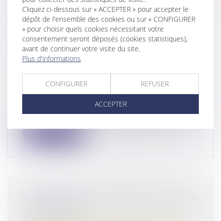
Cliquez ci-dessous sur « ACCEPTER » pour accepter le
dépôt de l'ensemble des cookies ou sur « CONFIGURER
» pour choisir quels cookies nécessitant votre
PRESTATION COMPENSATOIRE :
consentement seront déposés (cookies statistiques),
FAUT-IL PRENDRE EN
avant de continuer votre visite du site.
CONSIDÉRATION LES NOUVEAUX
Plus d'informations
ENFANTS ?
Droit de la famille, des personnes et de leur
CONFIGURER
REFUSER
patrimoine
/
Divorce et séparation
La Cour de cassation rappelle que,
ACCEPTER
concernant la fixation de la prestation co...
Lire la suite
SUCCESSION ET ANNULATION D’UN
TESTAMENT