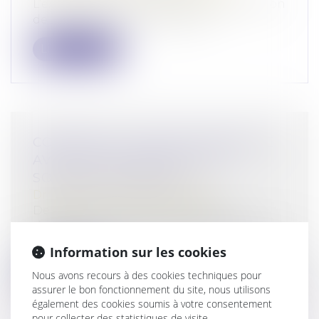
L’ex-président de la FIFA et l’ancien patron
de l’UEFA ont été relaxés par le...
Lire la suite
COMMENT LA JUSTICE TRAVAILLE
AVEC LES RECHERCHES EN
SOURCES OUVERTES
Droit pénal
/
Procédure pénale
Des magistrats et des enquêteurs
s’emparent, chacun à leur manière, des
reche...
Information sur les cookies
Lire la suite
Nous avons recours à des cookies techniques pour
assurer le bon fonctionnement du site, nous utilisons
également des cookies soumis à votre consentement
pour collecter des statistiques de visite.