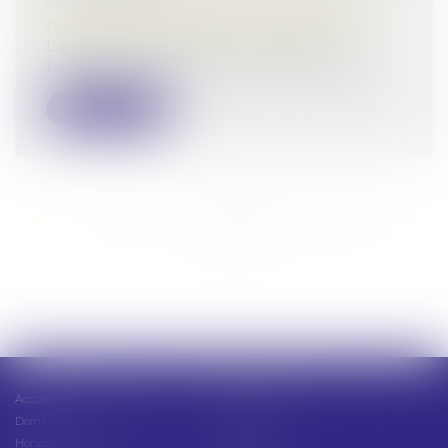
Droit de la famille, des personnes et de leur
patrimoine
/
Patrimoine et succession
L’action en restitution consécutive à
l'annulation d'un testament se prescrit...
Lire la suite
<<
<
...
270
271
272
273
274
275
276
...
>
>>
Accueil
Présentation
Domaines d'intervention
Actus
Honoraires
Contact