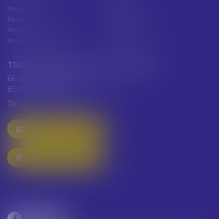
Espace client
Cabinet
Équipe
Plan du site
Politique de confidentialité
Mentions légales
Politique de cookies
Articles
TRAINEAU ABDALLAH ET HAZGUER
66 rue de Verdun
85000 LA ROCHE SUR YON
Tél :
02 51 47 97 97
NOUS CONTACTER
NOUS LOCALISER