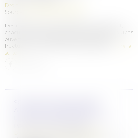
Droit pénal
/
Procédure pénale
Source :
www.dalloz-actualite.fr
Des magistrats et des enquêteurs s’emparent,
chacun à leur manière, des recherches en sources
ouvertes. Une méthode qui peut se révéler
fructueuse pour étayer des investigations...
Lire la
suite
SOUPÇONS D’ESCROQUERIE
À LA FIFA : SEPP BLATTER
ET MICHEL PLATINI ACQUITTÉS
PAR LA JUSTICE SUISSE
Droit pénal
/
Droit pénal des affaires