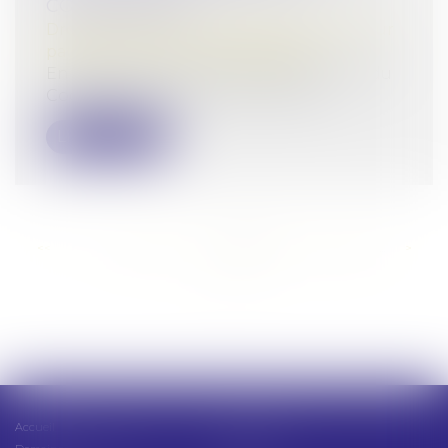
COMMUNAUTÉ
Droit de la famille, des personnes et de leur
patrimoine
/
Divorce et séparation
En application de l’article 1467 alinéa 1 du
Code civil, lorsque la communaut...
Lire la suite
<<
<
...
142
143
144
145
146
147
148
...
>
>>
Accueil
Présentation