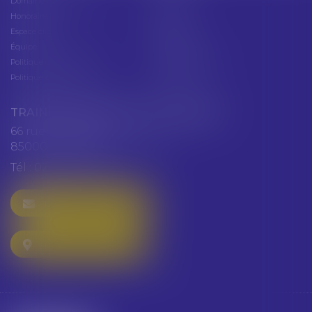
Domaines d'intervention
Actus
Honoraires
Contact
Espace client
Cabinet
Équipe
Plan du site
Politique de confidentialité
Mentions légales
Politique de cookies
Articles
TRAINEAU ABDALLAH ET HAZGUER
66 rue de Verdun
85000 LA ROCHE SUR YON
Tél :
02 51 47 97 97
NOUS CONTACTER
NOUS LOCALISER