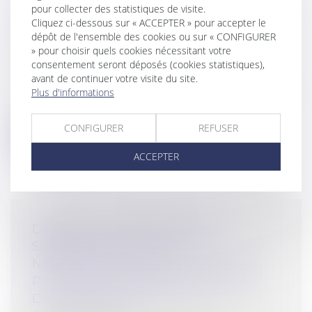
pour collecter des statistiques de visite.
CONSOMMATION : LE PARLEMENT
Cliquez ci-dessous sur « ACCEPTER » pour accepter le
EUROPÉEN ADOPTE LE PRINCIPE
dépôt de l'ensemble des cookies ou sur « CONFIGURER
DU DROIT À LA RÉPARATION
» pour choisir quels cookies nécessitant votre
Droit de la consommation
/
Contrats et
consentement seront déposés (cookies statistiques),
avant de continuer votre visite du site.
garanties commerciales
Plus d'informations
Les eurodéputés ont voté mardi 23 avril en
faveur de règles pour faciliter la...
CONFIGURER
REFUSER
Lire la suite
ACCEPTER
DEMANDE DE REPRISE DE
SOMMES D’ARGENT : LA
NÉCESSAIRE QUALIFICATION DE
PROPRE DE L’ÉPOUX À LA DATE
DE LA DISSOLUTION DE LA