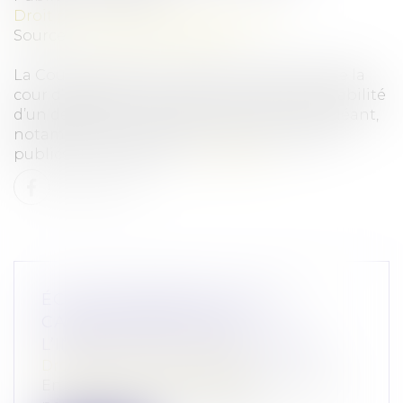
Droit pénal
/
Droit pénal des affaires
Source :
www.actu-juridique.fr
La Cour de cassation confirme la décision de la
cour d’appel en ce qu’elle reconnaît la culpabilité
d’un député, de son épouse et de son suppléant,
notamment pour détournement de fonds
publics et complicité...
Lire la suite
ÉCLAIRCISSEMENTS SUR LA
CARACTÉRISATION DE
L’INFRACTION D’ESCROQUERIE
Droit pénal
/
(NPU) Infraction
En application de l’article 313-1 du Code