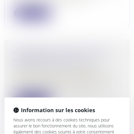
pénal, l’escroquerie est le fait, «...
Lire la suite
CONDAMNATION D'UN DÉPUTÉ
POUR EMPLOI FICTIF ET
SÉPARATION DES POUVOIRS
Droit pénal
/
Droit pénal des affaires
La Cour de cassation confirme la décision
de la cour d’appel en ce qu’elle re...
Lire la suite
Information sur les cookies
Nous avons recours à des cookies techniques pour
assurer le bon fonctionnement du site, nous utilisons
également des cookies soumis à votre consentement