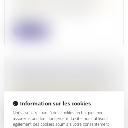
Droit des sociétés
/
Transmission d’entreprise
Un décret et un arrêté précisent les
formalités permettant de rendre
opposabl...
Lire la suite
RÉÉVALUATION DE LA VALEUR
D'UN BIEN REÇU PAR SUCCESSION
Droit de la famille, des personnes et de leur
patrimoine
/
Patrimoine et succession
Le rapport civil permet, au moment de la
succession, de reconstituer le patri...
Information sur les cookies
Nous avons recours à des cookies techniques pour
Lire la suite
assurer le bon fonctionnement du site, nous utilisons
également des cookies soumis à votre consentement