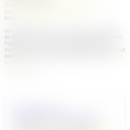
Droit de la famille, des personnes et de leur
patrimoine
/
Divorce et séparation
Source :
www.efl.fr
Un notaire pourra tenir compte d'un jugement
de divorce prononcé à l'étranger n'ayant pas fait
l'objet d'une mention en marge de l'acte de
mariage français, s'il estime que cette décision est
définitive et qu'elle est opposable en France.
Lire
la suite
ENTREPRENEUR
INDIVIDUEL : FORMALITÉS DU
TRANSFERT DE PATRIMOINE