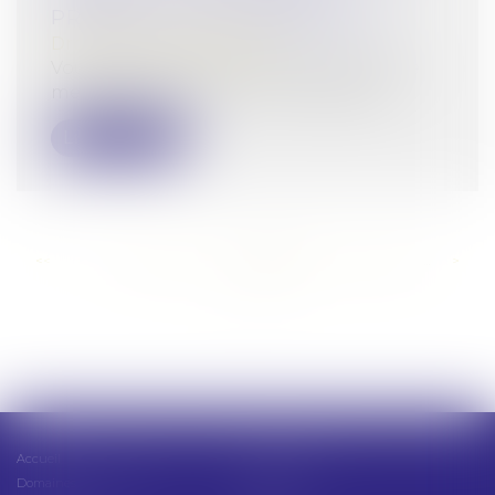
PRODUITS À L'AUTOMNE 2022
Droit de la consommation
Vous regrettez de ne pas disposer d'une
meilleure information sur la durabili...
Lire la suite
<<
<
...
279
280
281
282
283
284
285
...
>
>>
Accueil
Présentation
Domaines d'intervention
Actus