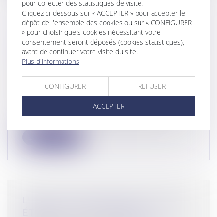
pour collecter des statistiques de visite.
Cliquez ci-dessous sur « ACCEPTER » pour accepter le
dépôt de l'ensemble des cookies ou sur « CONFIGURER
» pour choisir quels cookies nécessitant votre
CONSÉQUENCES DE L’ABSENCE DE
consentement seront déposés (cookies statistiques),
TRANSCRIPTION D’UN DIVORCE
avant de continuer votre visite du site.
Plus d'informations
ÉTRANGER
Droit de la famille, des personnes et de leur
patrimoine
/
Divorce et séparation
CONFIGURER
REFUSER
Un notaire pourra tenir compte d'un
ACCEPTER
jugement de divorce prononcé à
l'étranger...
Lire la suite
L'INDICE DE RÉPARABILITÉ SERA
ÉTENDU À DE NOUVEAUX