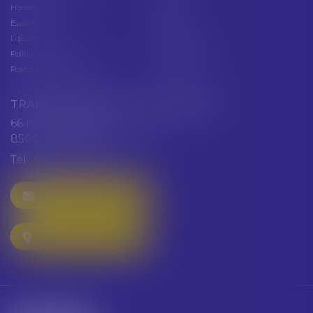
Honoraires
Contact
Espace client
Cabinet
Équipe
Plan du site
Politique de confidentialité
Mentions légales
Politique de cookies
Articles
TRAINEAU ABDALLAH ET HAZGUER
66 rue de Verdun
85000 LA ROCHE SUR YON
Tél :
02 51 47 97 97
NOUS CONTACTER
NOUS LOCALISER