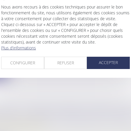
Nous avons recours à des cookies techniques pour assurer le bon
fonctionnement du site, nous utilisons également des cookies soumis
à votre consentement pour collecter des statistiques de visite.
Cliquez ci-dessous sur « ACCEPTER » pour accepter le dépôt de
l'ensemble des cookies ou sur « CONFIGURER » pour choisir quels
ATION SOUVERAINE DES JUGES DU FOND SU
cookies nécessitant votre consentement seront déposés (cookies
S EN MATIÈRE D’ENTENTES ILLICITES
statistiques), avant de continuer votre visite du site.
rcial
/
Droit de la concurrence
Plus d'informations
cassation a eu à se prononcer sur la fameuse affaire du
ACCEPTER
CONFIGURER
REFUSER
ite
ASSISES : L’ENREGISTREMENT SONORE DES 
E UTILISÉ JUSQU’AU PRONONCÉ DE L’ARRÊT
/
Procédure pénale