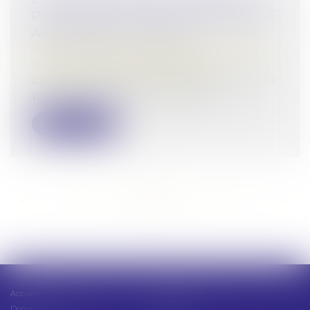
POUR UNE JUSTICE PATRIMONIALE
AU SEIN DE LA FAMILLE
Droit de la famille, des personnes et de leur
patrimoine
/
Violences familiales
La Loi n° 2024-494 du 31 mai 2024 instaure
plus de justice entre les époux en...
Lire la suite
<<
<
...
96
97
98
99
100
101
102
...
>
>>
Accueil
Présentation
Domaines d'intervention
Actus