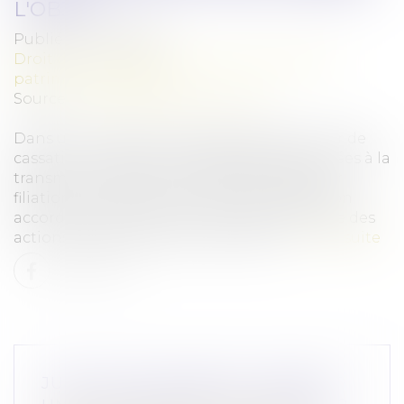
L'OBJET
Publié le :
10/12/2024
Droit de la famille, des personnes et de leur
patrimoine
/
Filiation
Source :
www.lemag-juridique.com
Dans un arrêt du 27 novembre 2024, la Cour de
cassation a rappelé les règles spécifiques liées à la
transmission de la nationalité française par
filiation, en mettant en lumière la protection
accordée aux enfants mineurs dans le cadre des
actions déclaratoires de nationalité...
Lire la suite
JUSTICE DES MINEURS : BIENTÔT