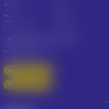
Honoraires
Contact
Espace client
Cabinet
Équipe
Plan du site
Politique de confidentialité
Mentions légales
Politique de cookies
Articles
TRAINEAU ABDALLAH ET HAZGUER
66 rue de Verdun
85000 LA ROCHE SUR YON
Tél :
02 51 47 97 97
NOUS CONTACTER
NOUS LOCALISER