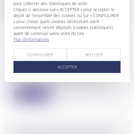
pour collecter des statistiques de visite.
Lire la suite
Cliquez ci-dessous sur « ACCEPTER » pour accepter le
dépôt de l'ensemble des cookies ou sur « CONFIGURER
» pour choisir quels cookies nécessitant votre
consentement seront déposés (cookies statistiques),
avant de continuer votre visite du site.
Plus d'informations
RESPONSABILITÉ DU
TRANSPORTEUR ET ARRIMAGE
CONFIGURER
REFUSER
DES MARCHANDISES
ACCEPTER
Droit commercial
/
Droit de la distribution
La Cour de cassation a récemment été
saisie d’une affaire portant sur le tran...
Lire la suite
LOI N° 2024-494 DU 31 MAI 2024