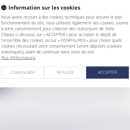
ite
Information sur les cookies
Nous avons recours à des cookies techniques pour assurer le bon
fonctionnement du site, nous utilisons également des cookies soumis
à votre consentement pour collecter des statistiques de visite.
Cliquez ci-dessous sur « ACCEPTER » pour accepter le dépôt de
E RECOURS AUX SERVICES D'UNE PERSONNE
l'ensemble des cookies ou sur « CONFIGURER » pour choisir quels
T UN TRAVAIL DISSIMULÉ : PRÉCISIONS CO
cookies nécessitant votre consentement seront déposés (cookies
statistiques), avant de continuer votre visite du site.
STATIONS DE RÉGULARITÉ DE LA SITUATION
Plus d'informations
/
Droit pénal des affaires
ne morale qui contracte avec une entreprise établie 
ACCEPTER
CONFIGURER
REFUSER
.
ite
E REPENTIR DU BAILLEUR COMMERCIAL : PA