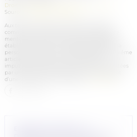
Droit commercial
/
Droit de la concurrence
Source :
www.actu-juridique.fr
Aux termes de l’article L. 481-2 du Code de
commerce, une pratique anticoncurrentielle
mentionnée à l’article L. 481-1 est présumée
établie de manière irréfragable à l’égard de la
personne physique ou morale désignée au même
article dès lors que son existence et son
imputation à cette personne ont été constatées
par une décision qui ne peut plus faire l’objet
d’une voie de recours ordinaire...
Lire la suite
EPARGNE SALARIALE : LE
DÉBLOCAGE POUR DISSOLUTION