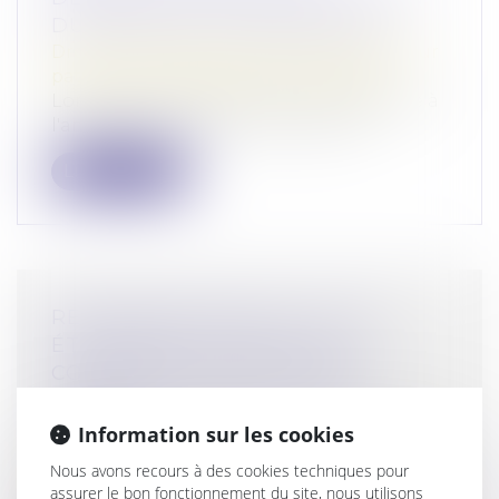
DU PACS PAS TOUJOURS AISÉ
Droit de la famille, des personnes et de leur
patrimoine
/
Patrimoine et succession
Lorsque la garde de l'enfant est décidée à
l'amiable entre les deux ex-parten...
Lire la suite
RECONNAISSANCE DE LA GPA
ÉTRANGÈRE : RAPPEL DES
CONDITIONS STRICTES POUR
OBTENIR L’EXEQUATUR EN
FRANCE
Information sur les cookies
Droit de la famille, des personnes et de leur
Nous avons recours à des cookies techniques pour
patrimoine
/
Filiation
assurer le bon fonctionnement du site, nous utilisons