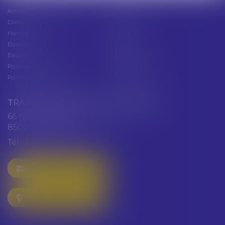
Accueil
Présentation
Domaines d'intervention
Actus
Honoraires
Contact
Espace client
Cabinet
Équipe
Plan du site
Politique de confidentialité
Mentions légales
Politique de cookies
Articles
TRAINEAU ABDALLAH ET HAZGUER
66 rue de Verdun
85000 LA ROCHE SUR YON
Tél :
02 51 47 97 97
NOUS CONTACTER
NOUS LOCALISER