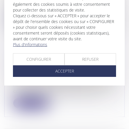
Puisque la France prohibe la gestation
également des cookies soumis à votre consentement
pour autrui (GPA), de nombreux couples...
pour collecter des statistiques de visite.
Cliquez ci-dessous sur « ACCEPTER » pour accepter le
Lire la suite
dépôt de l'ensemble des cookies ou sur « CONFIGURER
» pour choisir quels cookies nécessitant votre
consentement seront déposés (cookies statistiques),
avant de continuer votre visite du site.
Plus d'informations
DROITS DE DIFFUSION DES
CONFIGURER
REFUSER
ÉVÉNEMENTS SPORTIFS ET ABUS
ACCEPTER
DE POSITION DOMINANTE
Droit commercial
/
Droit de la concurrence
Aux termes de l’article L. 481-2 du Code de
commerce, une pratique anticoncur...
Lire la suite