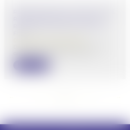
REQUÊTE EN NULLITÉ PAR LETTRE
RECOMMANDÉE AVEC AVIS DE
RÉCEPTION : QUELLE DATE FAIT
FOI ?
Droit pénal
/
Procédure pénale
Dans l’affaire portée devant la Cour de
cassation, faisant suite à la notific...
Lire la suite
<<
<
...
111
112
113
114
115
116
117
...
>
>>