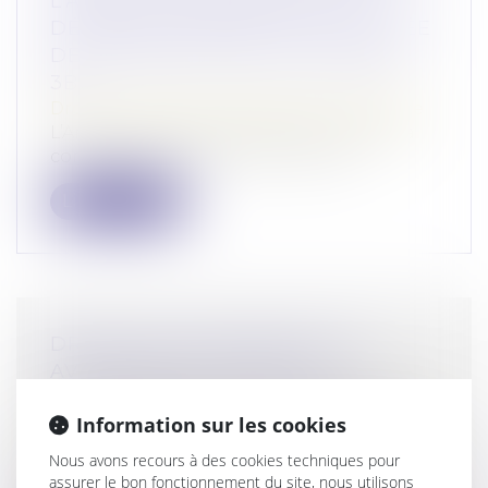
L’ARCEP SUR SON PROJET DE
DÉCISION PORTANT SUR LA LEVÉE
DE LA RÉGULATION DU MARCHÉ
3B
Droit commercial
/
Droit de la concurrence
L’Arcep a sollicité l’avis de l’Autorité de la
concurrence concernant un proj...
Lire la suite
DROITS DE SUCCESSION: LES
AVANTAGES FISCAUX DE
L'ASSURANCE-VIE EN DANGER ?
Information sur les cookies
Droit de la famille, des personnes et de leur
patrimoine
/
Patrimoine et succession
Nous avons recours à des cookies techniques pour
La commission des Finances de
assurer le bon fonctionnement du site, nous utilisons