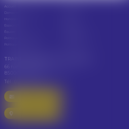
Accueil
Présentation
Domaines d'intervention
Actus
Honoraires
Contact
Espace client
Cabinet
Équipe
Plan du site
Politique de confidentialité
Mentions légales
Politique de cookies
Articles
TRAINEAU ABDALLAH ET HAZGUER
66 rue de Verdun
85000 LA ROCHE SUR YON
Tél :
02 51 47 97 97
NOUS CONTACTER
NOUS LOCALISER