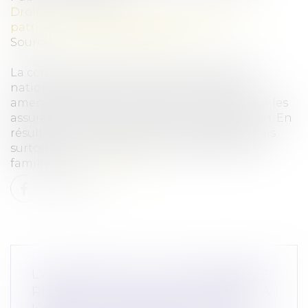
Droit de la famille, des personnes et de leur
patrimoine
/
Patrimoine et succession
Source :
www.notretemps.com
La commission des Finances de l'Assemblée
nationale a adopté ce jeudi 17 octobre un
amendement pour augmenter la fiscalité sur les
assurances vie dans le cadre d'une succession. En
résulterait une taxation plus progressive, mais
surtout plus importante, qui pénaliserait les
familles les...
Lire la suite
L’AUTORITÉ DE LA CONCURRENCE
PUBLIE L'AVIS QU'ELLE A RENDU À