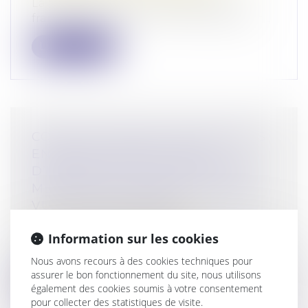
La requérante est une ressortissante
française qui se maria en France avec un...
Lire la suite
CONSULTATION DE TRAITEMENTS
EN COURS D’ENQUÊTE OU
D’INSTRUCTION : LA NÉCESSAIRE
MENTION DE L’HABILITATION EN
VUE D’UN CONTRÔLE
Droit pénal
/
Procédure pénale
Information sur les cookies
Selon l’article 15-5 du Code pénal, « seuls
les personnels spécialement et in...
Nous avons recours à des cookies techniques pour
assurer le bon fonctionnement du site, nous utilisons
Lire la suite
également des cookies soumis à votre consentement
pour collecter des statistiques de visite.