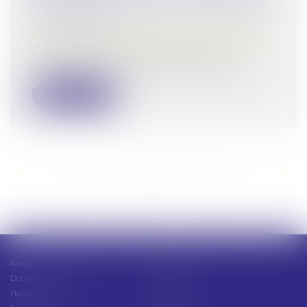
MILLIONS D’EUROS À L’ENCONTRE
DE GOOGLE
Droit commercial
/
Droit de la concurrence
Droits voisins : l’Autorité prononce une
sanction de 250 millions d’euros à l...
Lire la suite
<<
<
...
150
151
152
153
154
155
156
...
>
>>
Accueil
Présentation
Domaines d'intervention
Actus
Honoraires
Contact