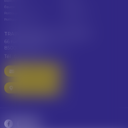
Espace client
Cabinet
Équipe
Plan du site
Politique de confidentialité
Mentions légales
Politique de cookies
Articles
TRAINEAU ABDALLAH ET HAZGUER
66 rue de Verdun
85000 LA ROCHE SUR YON
Tél :
02 51 47 97 97
NOUS CONTACTER
NOUS LOCALISER