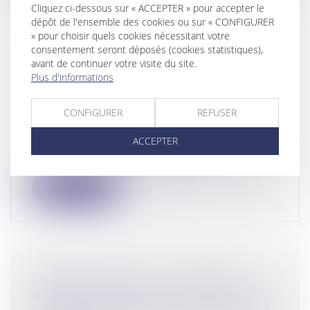
Cliquez ci-dessous sur « ACCEPTER » pour accepter le
dépôt de l'ensemble des cookies ou sur « CONFIGURER
» pour choisir quels cookies nécessitant votre
consentement seront déposés (cookies statistiques),
VIOLENCES CONJUGALES :
avant de continuer votre visite du site.
Plus d'informations
DÉFINITION, CHIFFRES, QUELLES
SOLUTIONS ?
CONFIGURER
REFUSER
Droit de la famille, des personnes et de leur
patrimoine
/
Violences familiales
ACCEPTER
Coups, insultes, viols… Pour les victimes de
violences conjugales, l’amour n’...
Lire la suite
DROITS VOISINS : L’AUTORITÉ
PRONONCE UNE SANCTION DE 250