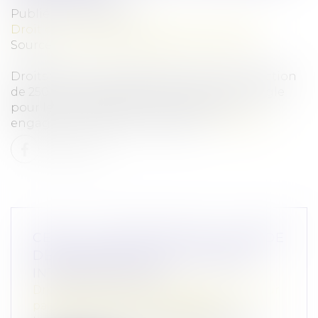
Publié le :
04/04/2024
Droit commercial
/
Droit de la concurrence
Source :
www.autoritedelaconcurrence.fr
Droits voisins : l’Autorité prononce une sanction
de 250 millions d’euros à l’encontre de Google
pour le non-respect de certains de ses
engagements pris en juin 2022...
Lire la suite
CEDH : LA QUESTION DE LA GARDE
DES ENFANTS ISSUS D'UNIONS
INTERNATIONALES
Droit de la famille, des personnes et de leur
patrimoine
/
Divorce et séparation