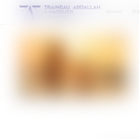
Accueil
Pr