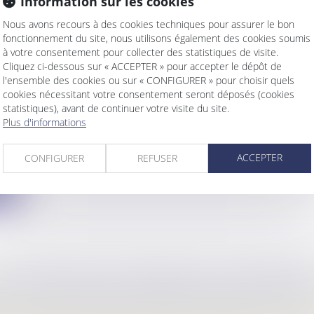
Information sur les cookies
Nous avons recours à des cookies techniques pour assurer le bon
fonctionnement du site, nous utilisons également des cookies soumis
à votre consentement pour collecter des statistiques de visite.
ITÉ DE LA CONCURRENCE CONSULTE LE MA
Cliquez ci-dessous sur « ACCEPTER » pour accepter le dépôt de
 CADRE DE L’EXAMEN DU PROJET DE PRISE 
l'ensemble des cookies ou sur « CONFIGURER » pour choisir quels
E DU GROUPE SMARTBOX PAR LE GROUPE
cookies nécessitant votre consentement seront déposés (cookies
statistiques), avant de continuer votre visite du site.
BOX
Plus d'informations
rcial
re de l’instruction de cette opération de concentratio
ACCEPTER
CONFIGURER
REFUSER
ite
 COUPLE QUI FAIT ANNULER LA PATERNITÉ 
ONT LAISSÉ PRÉSUMER PÈRE DURANT 30 ANS