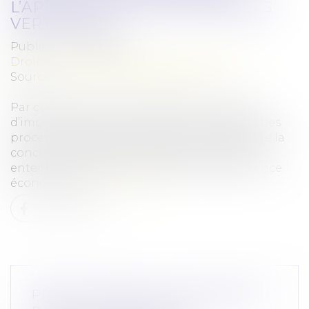
L’APPRÉCIATION DES PRATIQUES
VERTICALES !
Publié le :
04/06/2026
Droit commercial
/
Droit de la distribution
Source :
www.lemag-juridique.com
Par cet arrêt, la Cour de cassation apporte
d’importantes précisions tant sur les garanties
procédurales applicables devant l’Autorité de la
concurrence que sur la caractérisation des
ententes verticales et de l’abus de dépendance
économique...
Lire la suite
PROCÈS-VERBAL ÉLECTRONIQUE :