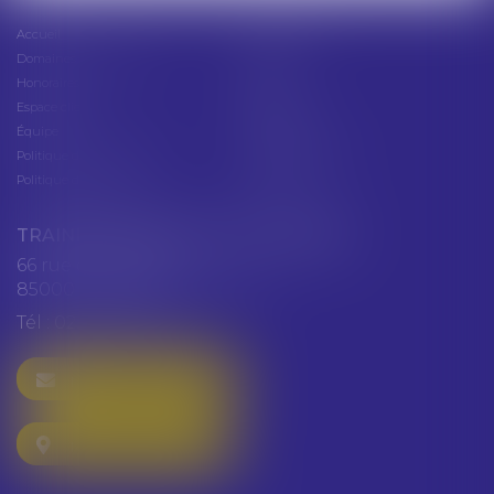
Accueil
Présentation
Domaines d'intervention
Actus
Honoraires
Contact
Espace client
Cabinet
Équipe
Plan du site
Politique de confidentialité
Mentions légales
Politique de cookies
Articles
TRAINEAU ABDALLAH ET HAZGUER
66 rue de Verdun
85000 LA ROCHE SUR YON
Tél :
02 51 47 97 97
NOUS CONTACTER
NOUS LOCALISER