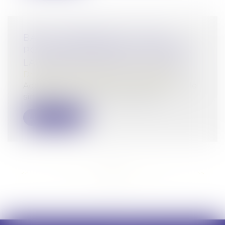
BAUX COMMERCIAUX : VOUS
POUVEZ DÉSORMAIS DEMANDER
LA MENSUALISATION DU LOYER
Droit commercial
/
Baux commerciaux
Adoptée en avril dans le cadre de la loi de
simplification de la vie économiq...
Lire la suite
<<
<
...
15
16
17
18
19
20
21
...
>
>>