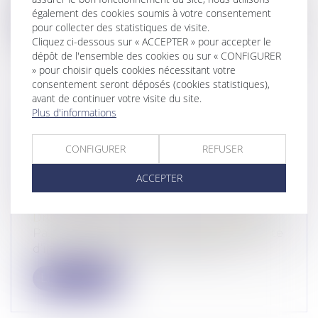
également des cookies soumis à votre consentement
Lire la suite
pour collecter des statistiques de visite.
Cliquez ci-dessous sur « ACCEPTER » pour accepter le
dépôt de l'ensemble des cookies ou sur « CONFIGURER
» pour choisir quels cookies nécessitant votre
consentement seront déposés (cookies statistiques),
avant de continuer votre visite du site.
GESTION DES PÉNURIES,
Plus d'informations
CONTRÔLE DES DISTRIBUTEURS
ET DÉPENDANCE ÉCONOMIQUE :
CONFIGURER
REFUSER
LA COUR DE CASSATION DURCIT
ACCEPTER
L’APPRÉCIATION DES PRATIQUES
VERTICALES !
Droit commercial
/
Droit de la distribution
Par cet arrêt, la Cour de cassation apporte
d’importantes précisions tant sur...
Lire la suite