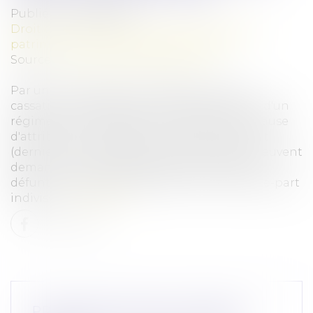
Publié le :
07/02/2025
Droit de la famille, des personnes et de leur
patrimoine
/
Patrimoine et succession
Source :
www.lemag-juridique.com
Par un arrêt du 15 janvier 2025, la Cour de
cassation a rappelé que, malgré l'adoption d'un
régime de communauté universelle avec clause
d'attribution intégrale au conjoint survivant
(dernier-vivant), les héritiers réservataires peuvent
demander le partage des biens propres du
défunt sur lesquels ils détiennent une quote-part
indivise...
Lire la suite
PROCRÉATION POST MORTEM :