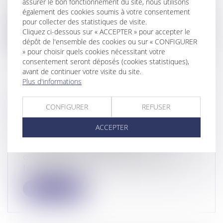
assurer le bon fonctionnement du site, nous utilisons
Par un arrêt du 15 janvier 2025, la Cour de
également des cookies soumis à votre consentement
cassation a rappelé que, malgré l...
pour collecter des statistiques de visite.
Cliquez ci-dessous sur « ACCEPTER » pour accepter le
Lire la suite
dépôt de l'ensemble des cookies ou sur « CONFIGURER
» pour choisir quels cookies nécessitant votre
consentement seront déposés (cookies statistiques),
avant de continuer votre visite du site.
Plus d'informations
L’ABSENCE DE DÉPÔT AU GREFFE
CONFIGURER
REFUSER
D’UN MÉMOIRE ENTRAÎNE
L’IRRECEVABILITÉ D’UNE QPC
ACCEPTER
Droit pénal
/
Procédure pénale
Une question prioritaire de
constitutionnalité (QPC) soulevée à
l’occasion d’...
Lire la suite