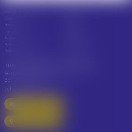
Accueil
Présentation
Domaines d'intervention
Actus
Honoraires
Contact
Espace client
Cabinet
Équipe
Plan du site
Politique de confidentialité
Mentions légales
Politique de cookies
Articles
TRAINEAU ABDALLAH ET HAZGUER
66 rue de Verdun
85000 LA ROCHE SUR YON
Tél :
02 51 47 97 97
NOUS CONTACTER
NOUS LOCALISER