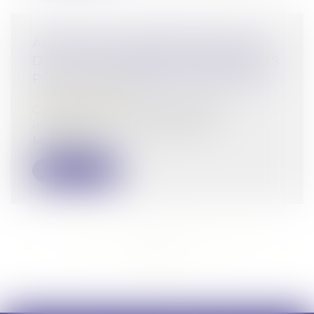
ANNONCES IMMOBILIÈRES SANS
DPE : DES AGENCES CONDAMNÉES
POUR CONCURRENCE DÉLOYALE
Droit commercial
Coup de tonnerre dans le secteur
immobilier : la Cour d’appel de
Montpellier...
Lire la suite
<<
<
...
83
84
85
86
87
88
89
...
>
>>