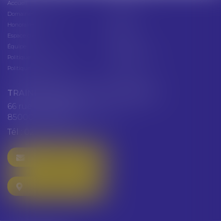
Accueil
Présentation
Domaines d'intervention
Actus
Honoraires
Contact
Espace client
Cabinet
Équipe
Plan du site
Politique de confidentialité
Mentions légales
Politique de cookies
Articles
TRAINEAU ABDALLAH ET HAZGUER
66 rue de Verdun
85000 LA ROCHE SUR YON
Tél :
02 51 47 97 97
NOUS CONTACTER
NOUS LOCALISER