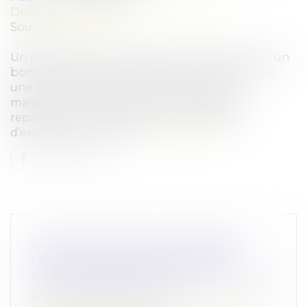
Droit pénal
/
Droit pénal des mineurs
Source :
www.jss.fr
Un rapport du ministère de la Justice recense un
bond de 77 % des infractions en sept ans, avec
une très large majorité de mis en cause
masculins. Les 13-15 ans sont davantage
représentés, en particulier pour des faits
d’exploitation sexuelle...
Lire la suite
CONTESTATION DE PATERNITÉ :
LES JUGES NE PEUVENT PAS
RELEVER D’OFFICE LE MOYEN TIRÉ
DE LA PRESCRIPTION