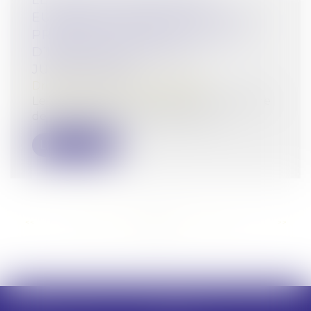
LE RÔLE DU PROCUREUR
EUROPÉEN DÉLÉGUÉ FACE AUX
PRINCIPES D’IMPARTIALITÉ ET
D’INDÉPENDANCE DES
JURIDICTIONS
Droit pénal
/
Procédure pénale
Le 10 juillet 2025, une question prioritaire
de constitutionnalité portant su...
Lire la suite
<<
<
...
28
29
30
31
32
33
34
...
>
>>