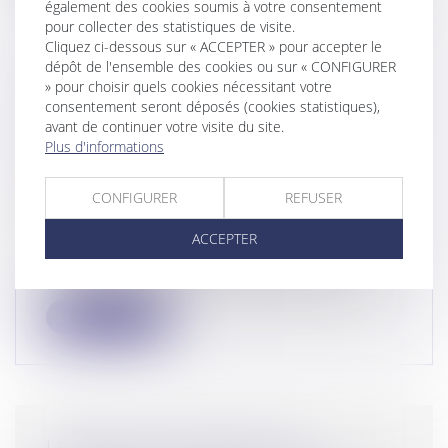
également des cookies soumis à votre consentement
pour collecter des statistiques de visite.
Cliquez ci-dessous sur « ACCEPTER » pour accepter le
dépôt de l'ensemble des cookies ou sur « CONFIGURER
REFUS D’EMBARQUEMENT,
» pour choisir quels cookies nécessitant votre
consentement seront déposés (cookies statistiques),
D’ANNULATION OU DE RETARD DE
avant de continuer votre visite du site.
VOL : DERNIÈRES NOUVEAUTÉS
Plus d'informations
CONCERNANT LA PROCÉDURE
D’INDEMNISATION !
CONFIGURER
REFUSER
Droit de la consommation
/
Pratiques
commerciales
ACCEPTER
En cas de retard ou d’annulation de vol,
les passagers peuvent prétendre à un...
Lire la suite