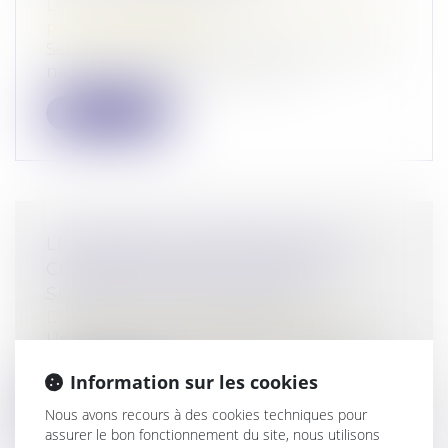
Droit de la famille, des personnes et de leur
patrimoine
/
Filiation
Selon l’article 2247 du Code civil, les juges
ne peuvent pas soulever d’offic...
Lire la suite
LES INFRACTIONS SEXUELLES
COMMISES PAR DES MINEURS
SONT EN FORTE HAUSSE
Droit pénal
/
Droit pénal des mineurs
Un rapport du ministère de la Justice
recense un bond de 77 % des infractions...
Information sur les cookies
Lire la suite
Nous avons recours à des cookies techniques pour
assurer le bon fonctionnement du site, nous utilisons