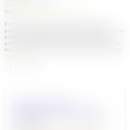
Droit pénal
Source :
www.lemag-juridique.com
En matière pénale, une juridiction ne peut
prononcer une peine qu'à raison d'une infraction
pour laquelle elle a expressément déclaré le
prévenu coupable. En outre, toute décision doit
être motivée de manière cohérente et suffisante...
Lire la suite
RÉFORME DES BAUX
COMMERCIAUX 2026 : CE QUI
CHANGE POUR LE BAILLEUR QUI
GÈRE SEUL