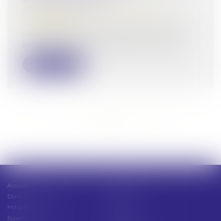
PROFESSIONNEL
Droit de la consommation
/
Pratiques
commerciales
Les dispositions protectrices du Code de
la consommation relatives aux contra...
Lire la suite
<<
<
...
10
11
12
13
14
15
16
...
>
>>
Accueil
Présentation
Domaines d'intervention
Actus
Honoraires
Contact
Espace client
Cabinet