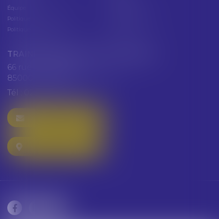
Équipe
Plan du site
Politique de confidentialité
Mentions légales
Politique de cookies
Articles
TRAINEAU ABDALLAH ET HAZGUER
66 rue de Verdun
85000 LA ROCHE SUR YON
Tél :
02 51 47 97 97
NOUS CONTACTER
NOUS LOCALISER