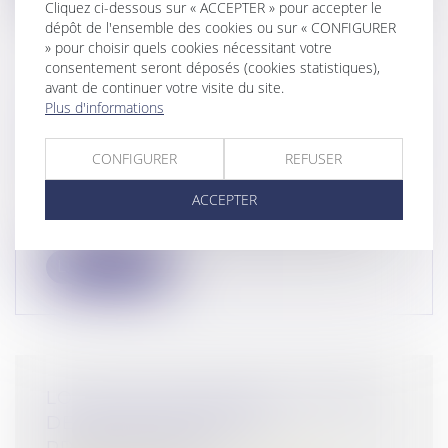
Cliquez ci-dessous sur « ACCEPTER » pour accepter le
dépôt de l'ensemble des cookies ou sur « CONFIGURER
» pour choisir quels cookies nécessitant votre
consentement seront déposés (cookies statistiques),
avant de continuer votre visite du site.
INTERDICTION DE MANIFESTER :
Plus d'informations
LES LIMITES DU POUVOIR DU JUGE
PÉNAL
CONFIGURER
REFUSER
Droit pénal
ACCEPTER
En matière pénale, une juridiction ne
peut prononcer une peine qu'à raison d'...
Lire la suite
LOCATION FINANCIÈRE ET DROIT
DE RÉTRACTATION DU