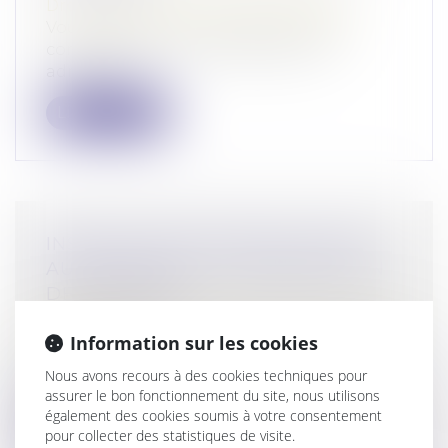
Droit commercial
/
Baux commerciaux
Vous détenez un ou plusieurs locaux
commerciaux que vous gérez sans
administr...
Lire la suite
INSTRUCTION EN FAMILLE SANS
AUTORISATION : CONDAMNATION
DES PARENTS
Droit de la famille, des personnes et de leur
patrimoine
Information sur les cookies
Deux parents pratiquent l’instruction en
Nous avons recours à des cookies techniques pour
famille pour leurs enfants. Le 10 ma...
assurer le bon fonctionnement du site, nous utilisons
également des cookies soumis à votre consentement
Lire la suite
pour collecter des statistiques de visite.