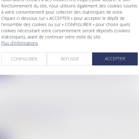
fonctionnement du site, nous utilisons également des cookies soumis
à votre consentement pour collecter des statistiques de visite.
Cliquez ci-dessous sur « ACCEPTER » pour accepter le dépôt de
l'ensemble des cookies ou sur « CONFIGURER » pour choisir quels
DES MINEURS : LE GUIDE DE LA JUSTICE
cookies nécessitant votre consentement seront déposés (cookies
ATIVE
statistiques), avant de continuer votre visite du site.
/
Droit pénal des mineurs
Plus d'informations
 la justice restaurative pour les mineurs vise à accom
ACCEPTER
CONFIGURER
REFUSER
ite
E COMMERCE ET PROTECTION DU CONSOMM
ATION SOUVERAINE
 consommation
es sont libres, sauf disposition contraire de la loi, de so