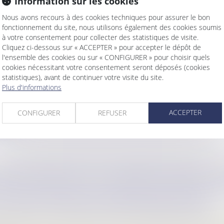
Information sur les cookies
Nous avons recours à des cookies techniques pour assurer le bon
fonctionnement du site, nous utilisons également des cookies soumis
à votre consentement pour collecter des statistiques de visite.
Cliquez ci-dessous sur « ACCEPTER » pour accepter le dépôt de
R L’ENTRÉE EN VIGUEUR D’UN CODE PÉNIT
l'ensemble des cookies ou sur « CONFIGURER » pour choisir quels
/
Procédure pénale
cookies nécessitant votre consentement seront déposés (cookies
statistiques), avant de continuer votre visite du site.
ance du 30 mars 2022 portant partie législative du c
Plus d'informations
..
ite
ACCEPTER
CONFIGURER
REFUSER
SSANCE GRATUITE DU LOGEMENT FAMILIAL 
UGE À L’ÉPOUSE AU TITRE DU DEVOIR DE S
 PAS ÊTRE PRIS EN CONSIDÉRATION DANS
ATION DE LA PRESTATION COMPENSATOIRE