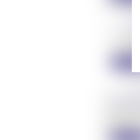
GPA ET 
Droit de la 
Par un arrê
Lire la su
LA LISTE
COMPLÉ
Droit pénal
Après révisi
Lire la su