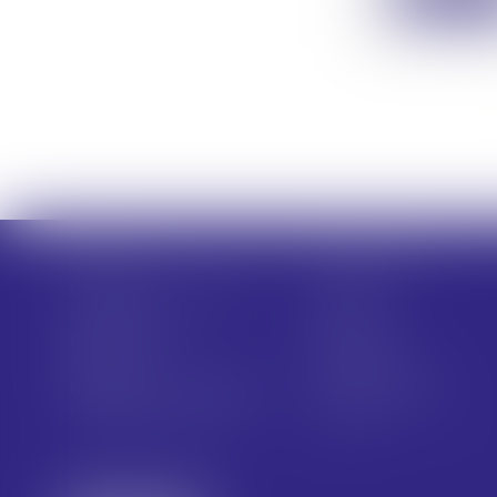
Accueil
Présentation
Domaines d'intervention
Actus
Honoraires
Contact
Espace client
Cabinet
Équipe
Plan du site
Politique de confidentialité
Mentions légales
Politique de cookies
Articles