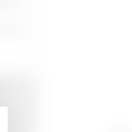
ER 3,06
s d’euros à
RE
ième