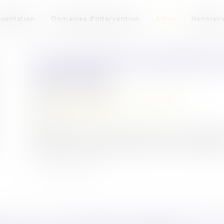
ésentation
Domaines d'intervention
Actus
Honorair
LA LISTE NOIRE EUROPÉENNE 
COMPLÉTÉE
Publié le :
19/10/2022
Droit pénal
/
Droit pénal des affaires
Source :
www.efl.fr
Après révision, le Conseil de l'Union européenne
fiscales non coopératives de l'Union européen