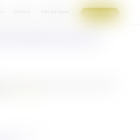
es
Contact
Rdv en ligne
Espace client
DES PARADIS FISCAUX EST
 ajoute trois Etats à la liste des juridictions
ne...
Lire la suite