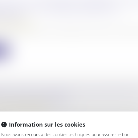
AU CPF : UN ORGANISME CONDAMNÉ À VERS
 D’EUROS À LA CAISSE DES DÉPÔTS ET
ATIONS
 consommation
e de formation a été condamné à verser 3, 06 million
ite
NTS DE POLICE MUNICIPALE NE PEUVENT ÊT
D’UNE SAISIE PÉNALE
/
Procédure pénale
icle 57 du Code de procédure pénale, pris en son deux
Information sur les cookies
ite
Nous avons recours à des cookies techniques pour assurer le bon