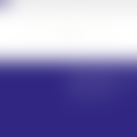
<<
<
...
257
258
259
260
261
262
263
...
>
>>
TRAINEAU ABDALLAH ET
66 rue de Verdun
85000 LA ROCHE SUR YON
Tél :
02 51 47 97 97