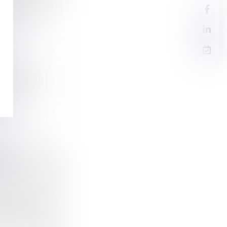
 la décis...
 EST
 la list...