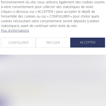
fonctionnement du site, nous utilisons également des cookies soumis
à votre consentement pour collecter des statistiques de visite.
Cliquez ci-dessous sur « ACCEPTER » pour accepter le dépôt de
l'ensemble des cookies ou sur « CONFIGURER » pour choisir quels
cookies nécessitant votre consentement seront déposés (cookies
statistiques), avant de continuer votre visite du site.
RETRAIT DE L'AUTORITÉ PARENTALE
Plus d'informations
famille, des personnes et de leur patrimoine
/
Filiation
t rendu le 21 septembre 2022, la Cour de cassation valide
ACCEPTER
CONFIGURER
REFUSER
ite
 NOIRE EUROPÉENNE DES PARADIS FISCAUX
TÉE
/
Droit pénal des affaires
on, le Conseil de l'Union européenne ajoute trois Etats à
ite