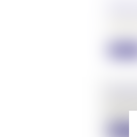
FRAUDE 
MILLIONS
CONSIGN
Droit de la
Un organism
la...
Lire la su
LES AGE
TÉMOINS 
Droit pénal
Selon l’art
alinéa,...
Lire la su