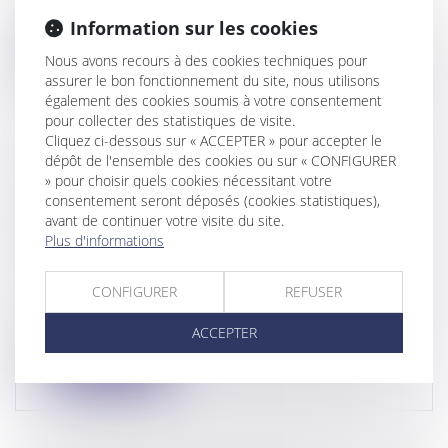
doctrine relative aux mesures prévue...
Information sur les cookies
Lire la suite
Nous avons recours à des cookies techniques pour
assurer le bon fonctionnement du site, nous utilisons
également des cookies soumis à votre consentement
pour collecter des statistiques de visite.
Cliquez ci-dessous sur « ACCEPTER » pour accepter le
dépôt de l'ensemble des cookies ou sur « CONFIGURER
LOI DE PROTECTION DU POUVOIR
» pour choisir quels cookies nécessitant votre
consentement seront déposés (cookies statistiques),
D'ACHAT : MESURES POUR
avant de continuer votre visite du site.
FACILITER LA RÉSILIATION DES
Plus d'informations
CONTRATS DE CONSOMMATION
Droit de la consommation
CONFIGURER
REFUSER
La loi portant mesures d'urgence pour la
protection du pouvoir d'achat compor...
ACCEPTER
Lire la suite