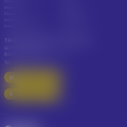
Honoraires
Contact
Espace client
Cabinet
Équipe
Plan du site
Politique de confidentialité
Mentions légales
Politique de cookies
Articles
TRAINEAU ABDALLAH ET HAZGUER
66 rue de Verdun
85000 LA ROCHE SUR YON
Tél :
02 51 47 97 97
NOUS CONTACTER
NOUS LOCALISER