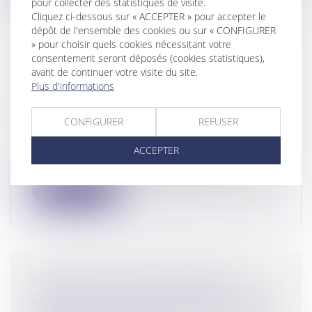
pour collecter des statistiques de visite.
Cliquez ci-dessous sur « ACCEPTER » pour accepter le
dépôt de l'ensemble des cookies ou sur « CONFIGURER
» pour choisir quels cookies nécessitant votre
consentement seront déposés (cookies statistiques),
avant de continuer votre visite du site.
LOI WARSMANN 24 JUIN 2024
Plus d'informations
SAISIE CONFISCATION AVOIRS
CRIMINELS
CONFIGURER
REFUSER
Droit pénal
/
(NPU) Infraction
Pour mieux lutter contre la délinquance,
ACCEPTER
la loi renforce le cadre juridique d...
Lire la suite
DONATION AVANT CESSION,
DROITS DE MUTATION PAYÉS PAR