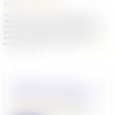
Source :
www.vie-publique.fr
Pour mieux lutter contre la délinquance, la loi
renforce le cadre juridique des saisies et
confiscations des avoirs criminels. Elle prévoit en
particulier la confiscation automatique de
certains biens saisis et facilitera l'action des
enquêteurs, des juges et de l'Agrasc...
Lire la suite
L’EXERCICE EXCLUSIF DES
FONCTIONS DU MINISTÈRE PUBLIC
PAR LE PROCUREUR GÉNÉRAL
Droit pénal
/
Procédure pénale
Selon l’article 192 du Code de procédure