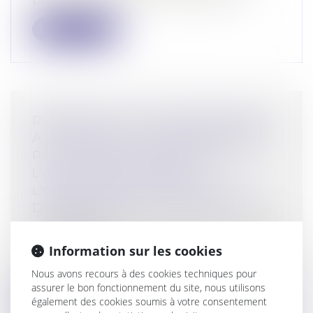
pénale, « les fonctions du ministère...
Lire la suite
REPRISE D’ACTIFS APPARTENANT
À LUDENDO (LA GRANDE RÉCRÉ)
PAR LE GROUPE JOUÉCLUB :
L’AUTORITÉ AUTORISE
L’OPÉRATION SOUS RÉSERVE
D’ENGAGEMENTS PORTANT SUR 6
MAGASINS
Droit commercial
/
Droit de la concurrence
Information sur les cookies
Le 15 mai 2023, le groupe JouéClub, a
notifié à l’Autorité de la concurrence...
Nous avons recours à des cookies techniques pour
assurer le bon fonctionnement du site, nous utilisons
également des cookies soumis à votre consentement
Lire la suite