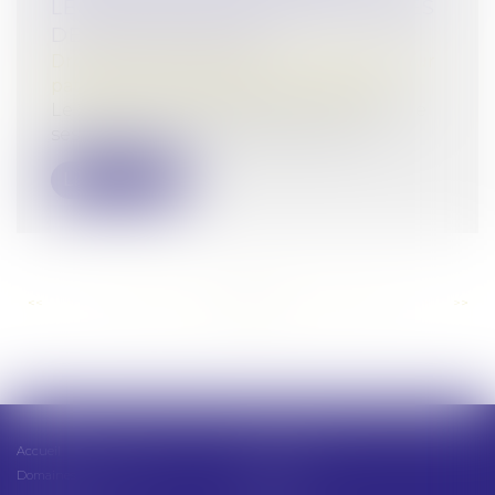
LE DONATEUR NON-DÉDUCTIBLES
DE LA PLUS-VALUE
Droit de la famille, des personnes et de leur
patrimoine
/
Patrimoine et succession
Le 22 décembre 2015, Mme C. B. a reçu de
ses parents, la nue-propriété de 5 2...
Lire la suite
<<
<
...
132
133
134
135
136
137
138
...
>
>>
Accueil
Présentation
Domaines d'intervention
Actus