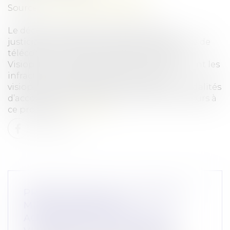
Source :
www.lemag-juridique.com
Le décret du 23 février 2024 permet aux
justiciables de déposer des plaintes par voie de
télécommunication audiovisuelle grâce à
Visioplainte. Le décret détermine notamment les
infractions auxquelles la procédure de
visioplainte est applicable ainsi que les modalités
d’accompagnement de la victime qui a recours à
ce procédé...
Lire la suite
PROPOSITION DE LOI VISANT À
MIEUX PROTÉGER ET
ACCOMPAGNER LES ENFANTS