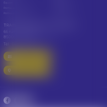
Équipe
Plan du site
Politique de confidentialité
Mentions légales
Politique de cookies
Articles
TRAINEAU ABDALLAH ET HAZGUER
66 rue de Verdun
85000 LA ROCHE SUR YON
Tél :
02 51 47 97 97
NOUS CONTACTER
NOUS LOCALISER