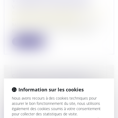
VICTIMES ET COVICTIMES DE
VIOLENCES INTRAFAMILIALES
Droit de la famille, des personnes et de leur
patrimoine
/
Violences familiales
Mardi 12 mars 2024, le Sénat a adopté les
conclusions de la commission mixte...
Lire la suite
CONTRÔLE DES NOUVEAUX
PRODUITS D’HYGIÈNE FÉMININE
Information sur les cookies
Droit de la consommation
/
Conformité des
biens et services
Nous avons recours à des cookies techniques pour
En 2021, la DGCCRF a poursuivi son action
assurer le bon fonctionnement du site, nous utilisons
de surveillance des produits d’hygi...
également des cookies soumis à votre consentement
pour collecter des statistiques de visite.
Lire la suite