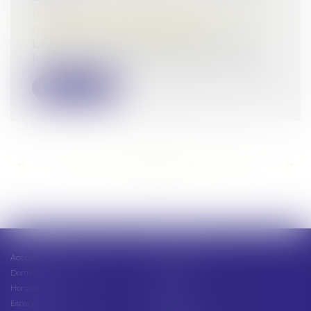
Droit de la famille, des personnes et de leur
patrimoine
/
Violences familiales
Les actes de violence à l'encontre des
femmes sont réprimés de plus en plus s...
Lire la suite
<<
<
...
154
155
156
157
158
159
160
...
>
>>
Accueil
Présentation
Domaines d'intervention
Actus
Honoraires
Contact
Espace client
Cabinet