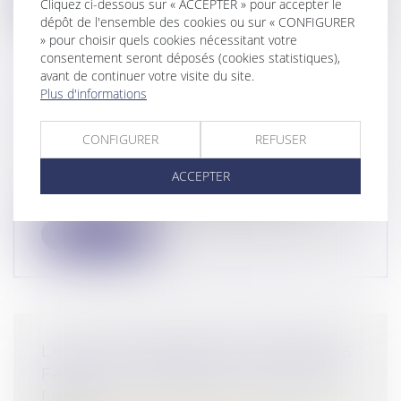
Cliquez ci-dessous sur « ACCEPTER » pour accepter le
dépôt de l'ensemble des cookies ou sur « CONFIGURER
» pour choisir quels cookies nécessitant votre
consentement seront déposés (cookies statistiques),
avant de continuer votre visite du site.
Plus d'informations
MISE EN ŒUVRE DU DISPOSITIF
VISIOPLAINTE
CONFIGURER
REFUSER
Droit pénal
/
Procédure pénale
ACCEPTER
Le décret du 23 février 2024 permet aux
justiciables de déposer des plaintes...
Lire la suite
LA LUTTE CONTRE LES VIOLENCES
FAITES AUX FEMMES : ÉTAT DES
LIEUX