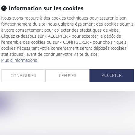
n...
Information sur les cookies
ite
Nous avons recours à des cookies techniques pour assurer le bon
fonctionnement du site, nous utilisons également des cookies soumis
à votre consentement pour collecter des statistiques de visite.
Cliquez ci-dessous sur « ACCEPTER » pour accepter le dépôt de
l'ensemble des cookies ou sur « CONFIGURER » pour choisir quels
cookies nécessitant votre consentement seront déposés (cookies
statistiques), avant de continuer votre visite du site.
TION DE L'ÂGE EN LIGNE : LA CNIL A RENDU
Plus d'informations
RÉFÉRENTIEL DE L’ARCOM CONCERNANT L’AC
ORNOGRAPHIQUES
ACCEPTER
CONFIGURER
REFUSER
/
Droit pénal des mineurs
iel de l’Arcom doit permettre de renforcer et d’encadre
ite