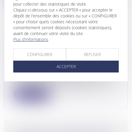
pour collecter des statistiques de visite.
Cliquez ci-dessous sur « ACCEPTER » pour accepter le
dépôt de l'ensemble des cookies ou sur « CONFIGURER
» pour choisir quels cookies nécessitant votre
consentement seront déposés (cookies statistiques),
LES DÉLITS DE RECEL ET DE NON-
avant de continuer votre visite du site.
Plus d'informations
JUSTIFICATION DES RESSOURCES
NE PEUVENT ÊTRE RETENUS
CONFIGURER
REFUSER
CONTRE UNE PERSONNE POUR
LES MÊMES FAITS
ACCEPTER
Droit pénal
/
(NPU) Infraction
Conformément à l’article 321-1 du Code
pénal, le recel est le fait de dissimu...
Lire la suite