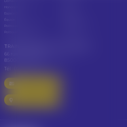
Domaines d'intervention
Actus
Honoraires
Contact
Espace client
Cabinet
Équipe
Plan du site
Politique de confidentialité
Mentions légales
Politique de cookies
Articles
TRAINEAU ABDALLAH ET HAZGUER
66 rue de Verdun
85000 LA ROCHE SUR YON
Tél :
02 51 47 97 97
NOUS CONTACTER
NOUS LOCALISER