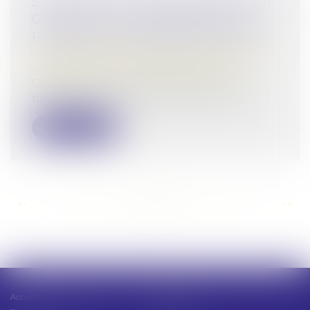
SCI FAMILIALE : UN BON MOYEN DE
GÉRER ET TRANSMETTRE SON
PATRIMOINE À MOINDRES FRAIS ?
Droit de la famille, des personnes et de leur
patrimoine
/
Patrimoine et succession
Comme son nom l’indique, une SCI
familiale jouit du statut de société civile...
Lire la suite
<<
<
...
129
130
131
132
133
134
135
...
>
>>
Accueil
Présentation