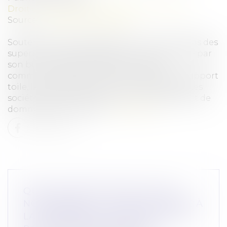
Droit commercial
/
Droit de la concurrence
Source :
www.actu-juridique.fr
Soutenant que des objets mise en vente dans des
supermarchés reproduisaient un décor créé par
son bureau d’étude de style en 2010 et
commercialisé sous forme de tableau sur support
toile, la société Maisons du monde assigne les
sociétés de grande distribution en paiement de
dommages et intérêts...
Lire la suite
QUELLE SANCTION EN CAS DE
NON-RESPECT DU DÉLAI IMPOSÉ À
LA CHAMBRE DE L’INSTRUCTION