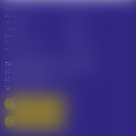
Accueil
Présentation
Domaines d'intervention
Actus
Honoraires
Contact
Espace client
Cabinet
Équipe
Plan du site
Politique de confidentialité
Mentions légales
Politique de cookies
Articles
TRAINEAU ABDALLAH ET HAZGUER
66 rue de Verdun
85000 LA ROCHE SUR YON
Tél :
02 51 47 97 97
NOUS CONTACTER
NOUS LOCALISER