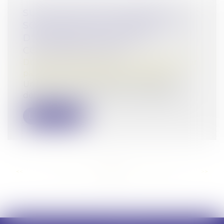
SUCCESSION ENTRE FRÈRES ET
SOEURS VIVANT ENSEMBLE : PAS
D'EXONÉRATION POUR LE
COLLATÉRAL PACSÉ
Droit de la famille, des personnes et de leur
patrimoine
/
Patrimoine et succession
Un frère ou une soeur domicilié avec le
défunt depuis plus de 5 ans et âgé de...
Lire la suite
<<
<
...
40
41
42
43
44
45
46
...
>
>>