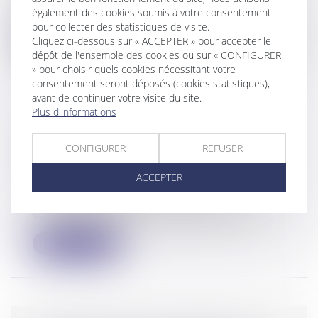
par mariage exige une communauté de...
également des cookies soumis à votre consentement
pour collecter des statistiques de visite.
Lire la suite
Cliquez ci-dessous sur « ACCEPTER » pour accepter le
dépôt de l'ensemble des cookies ou sur « CONFIGURER
» pour choisir quels cookies nécessitant votre
consentement seront déposés (cookies statistiques),
avant de continuer votre visite du site.
Plus d'informations
SEULE LA VICTIME PEUT
VALABLEMENT SE CONSTITUER
CONFIGURER
REFUSER
PARTIE CIVILE !
ACCEPTER
Droit pénal
/
Procédure pénale
Le droit de porter plainte et de se
constituer partie civile est réservé à la...
Lire la suite