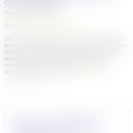
CONSOMMATEUR
Publié le :
07/07/2025
Droit de la consommation
Source :
www.lemag-juridique.com
Selon l’article 1182 du Code civil, la confirmation
est l’acte par lequel celui qui pourrait se prévaloir
d’une nullité y renonce. Intervenant seulement
après la conclusion du contrat, cet acte
mentionne l’objet de l’obligation et le vice
venant affecter le contrat...
Lire la suite
NULLITÉ ET CONFIRMATION DU
CONTRAT VICIÉ : ZOOM SUR