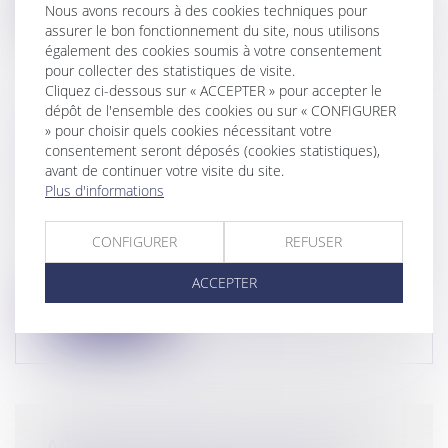
Lire la suite
Nous avons recours à des cookies techniques pour
assurer le bon fonctionnement du site, nous utilisons
également des cookies soumis à votre consentement
pour collecter des statistiques de visite.
Cliquez ci-dessous sur « ACCEPTER » pour accepter le
dépôt de l'ensemble des cookies ou sur « CONFIGURER
» pour choisir quels cookies nécessitant votre
PEINE DE CONFISCATION ET
consentement seront déposés (cookies statistiques),
OBLIGATION POUR LE JUGE
avant de continuer votre visite du site.
D’APPRÉCIER LES RESSOURCES AU
Plus d'informations
JOUR OÙ IL STATUE
Droit pénal
/
Droit pénal des affaires
CONFIGURER
REFUSER
Les représentants légaux de deux sociétés,
une française et une espagnole, pl...
ACCEPTER
Lire la suite
ACQUISITION DE LA CLAUSE DE