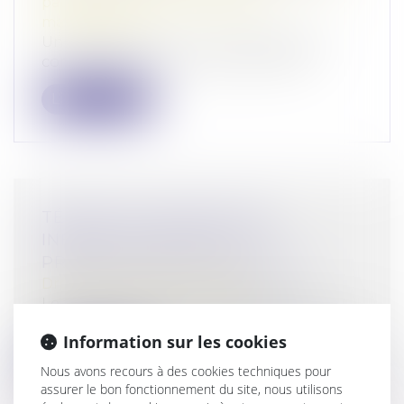
patrimoine
/
Couples et régime
matrimoniaux
Un couple vivait en concubinage, et le
concubin avait saisi le juge aux affai...
Lire la suite
TÉMOIN OCULAIRE D’UNE
INFRACTION PÉNALE ET
PRÉSOMPTION DE FAUSSETÉ
Droit pénal
/
(NPU) Infraction
Le fait de sanctionner civilement le
témoin oculaire d’un accident de la rout...
Information sur les cookies
Lire la suite
Nous avons recours à des cookies techniques pour
assurer le bon fonctionnement du site, nous utilisons