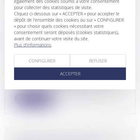
également des cookies soumis à votre consentement
pour collecter des statistiques de visite.
Cliquez ci-dessous sur « ACCEPTER » pour accepter le
dépôt de l'ensemble des cookies ou sur « CONFIGURER
RÉTRACTATION DES PROMESSES
» pour choisir quels cookies nécessitant votre
consentement seront déposés (cookies statistiques),
UNILATÉRALES DE VENTE :
avant de continuer votre visite du site.
HARMONISATION DE LA
Plus d'informations
JURISPRUDENCE EN FAVEUR
D’UNE APPLICATION ANTICIPÉE DE
CONFIGURER
REFUSER
LA RÉFORME
Droit des sociétés
/
Transmission d’entreprise
ACCEPTER
A l’instar de la première chambre civile, la
chambre commerciale de la Cour d...
Lire la suite