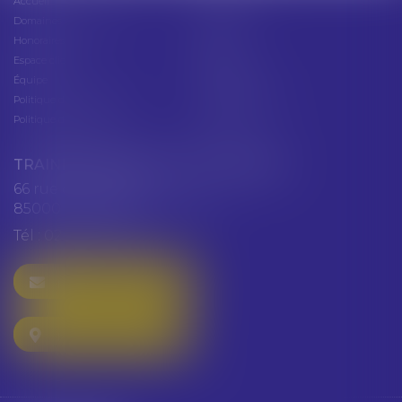
Accueil
Présentation
Domaines d'intervention
Actus
Honoraires
Contact
Espace client
Cabinet
Équipe
Plan du site
Politique de confidentialité
Mentions légales
Politique de cookies
Articles
TRAINEAU ABDALLAH ET HAZGUER
66 rue de Verdun
85000 LA ROCHE SUR YON
Tél :
02 51 47 97 97
NOUS CONTACTER
NOUS LOCALISER