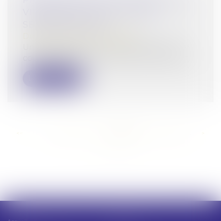
PRÉCISIONS SUR LE DÉCÈS DE LA
VICTIME À LA SUITE À UNE
SÉQUESTRATION
Droit pénal
/
(NPU) Infraction
Une personne est renvoyée devant une
cour d’assises sous accusation de détent...
Lire la suite
<<
<
...
226
227
228
229
230
231
232
...
>
>>