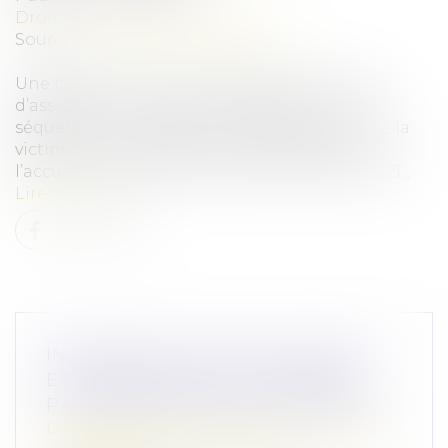
Droit pénal
/
(NPU) Infraction
Source :
www.lemag-juridique.com
Une personne est renvoyée devant une cour
d’assises sous accusation de détention, de
séquestration arbitraire, suivies de la mort de la
victime. La cour d’assises de l’Aude déclare
l’accusé coupable par un arrêt du 18 mars 2021...
Lire la suite
INDEMNISATION D’OCCUPATION
ET LIQUIDATION DES INTÉRÊTS
PATRIMONIAUX DES CONCUBINS
Droit de la famille, des personnes et de leur