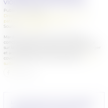
VIOLENCES INTRAFAMILIALES
Publié le :
20/03/2024
Droit de la famille, des personnes et de leur
patrimoine
/
Violences familiales
Source :
www.senat.fr
Mardi 12 mars 2024, le Sénat a adopté les
conclusions de la commission mixte paritaire
sur la proposition de loi visant à mieux protéger
et accompagner les enfants victimes et
covictimes de violences intrafamiliales...
Lire la
suite
LA RECEVABILITÉ DES DEMANDES