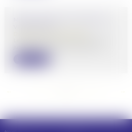
MISE EN ŒUVRE DU DISPOSITIF
VISIOPLAINTE
Droit pénal
/
Procédure pénale
Le décret du 23 février 2024 permet aux
justiciables de déposer des plaintes...
Lire la suite
<<
<
...
154
155
156
157
158
159
160
...
>
>>
Accueil
Présentation