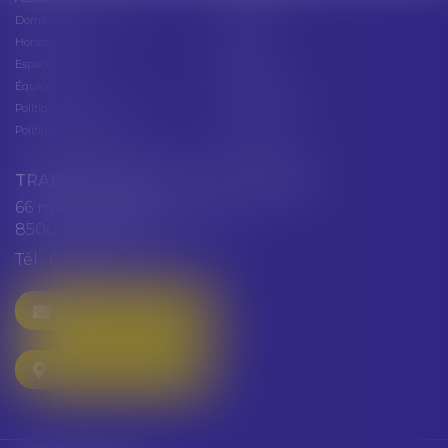
Domaines d'intervention
Actus
Honoraires
Contact
Espace client
Cabinet
Équipe
Plan du site
Politique de confidentialité
Mentions légales
Politique de cookies
Articles
TRAINEAU ABDALLAH ET HAZGUER
66 rue de Verdun
85000 LA ROCHE SUR YON
Tél :
02 51 47 97 97
NOUS CONTACTER
NOUS LOCALISER