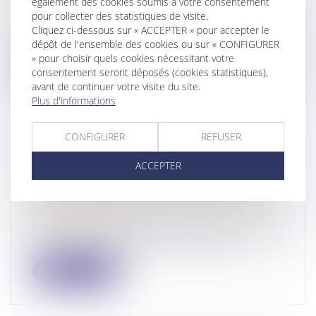
également des cookies soumis à votre consentement
patrimoine
/
Violences familiales
pour collecter des statistiques de visite.
Mardi 12 mars 2024, le Sénat a adopté les
Cliquez ci-dessous sur « ACCEPTER » pour accepter le
conclusions de la commission mixte...
dépôt de l'ensemble des cookies ou sur « CONFIGURER
» pour choisir quels cookies nécessitant votre
Lire la suite
consentement seront déposés (cookies statistiques),
avant de continuer votre visite du site.
Plus d'informations
CONFIGURER
REFUSER
CONTRÔLE DES NOUVEAUX
ACCEPTER
PRODUITS D’HYGIÈNE FÉMININE
Droit de la consommation
/
Conformité des
biens et services
En 2021, la DGCCRF a poursuivi son action
de surveillance des produits d’hygi...
Lire la suite