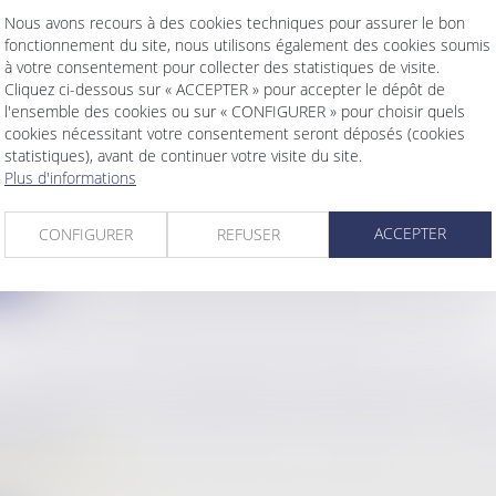
Nous avons recours à des cookies techniques pour assurer le bon
fonctionnement du site, nous utilisons également des cookies soumis
à votre consentement pour collecter des statistiques de visite.
Cliquez ci-dessous sur « ACCEPTER » pour accepter le dépôt de
l'ensemble des cookies ou sur « CONFIGURER » pour choisir quels
E DÉPENSE CORRESPOND UNE CRÉANCE E
cookies nécessitant votre consentement seront déposés (cookies
statistiques), avant de continuer votre visite du site.
famille, des personnes et de leur patrimoine
/
Divorce et 
Plus d'informations
 réclamée par un époux au titre des dépenses d’améli
ACCEPTER
CONFIGURER
REFUSER
ite
E LÉGALE DE CONFORMITÉ ÉTENDUE AU N
VEAU !
 consommation
u 1er octobre 2022, les vendeurs de produits contena