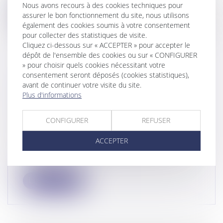
Nous avons recours à des cookies techniques pour
Lire la suite
assurer le bon fonctionnement du site, nous utilisons
également des cookies soumis à votre consentement
pour collecter des statistiques de visite.
Cliquez ci-dessous sur « ACCEPTER » pour accepter le
dépôt de l'ensemble des cookies ou sur « CONFIGURER
» pour choisir quels cookies nécessitant votre
consentement seront déposés (cookies statistiques),
UNE BANQUEROUTE
avant de continuer votre visite du site.
PAR AUGMENTATION
Plus d'informations
FRAUDULEUSE DU PASSIF NON
CARACTÉRISÉE
CONFIGURER
REFUSER
Droit pénal
/
Droit pénal des affaires
Le délit de banqueroute par
ACCEPTER
augmentation frauduleuse du passif n'a
pas été ca...
Lire la suite