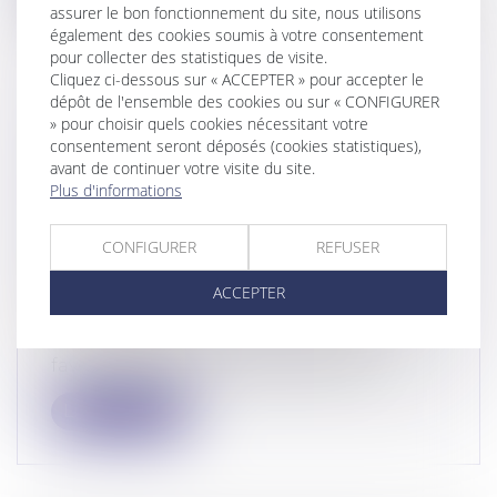
assurer le bon fonctionnement du site, nous utilisons
également des cookies soumis à votre consentement
pour collecter des statistiques de visite.
Cliquez ci-dessous sur « ACCEPTER » pour accepter le
dépôt de l'ensemble des cookies ou sur « CONFIGURER
» pour choisir quels cookies nécessitant votre
LA PRISE EN COMPTE DES DETTES
consentement seront déposés (cookies statistiques),
PROFESSIONNELLES POUR
avant de continuer votre visite du site.
ÉVALUER LA SITUATION DE
Plus d'informations
SURENDETTEMENT : RETOUR SUR
L’ENTRÉE EN VIGUEUR DE LA LOI
CONFIGURER
REFUSER
DU 14 FÉVRIER 2022
ACCEPTER
Droit de la consommation
/
Crédit à la
consommation
La loi n°2022-172 du 14 février 2022 en
faveur de l’activité professionnelle...
Lire la suite