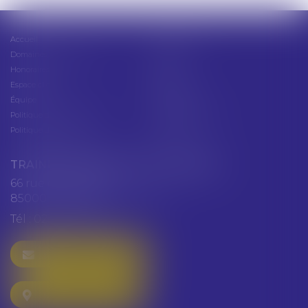
Accueil
Présentation
Domaines d'intervention
Actus
Honoraires
Contact
Espace client
Cabinet
Équipe
Plan du site
Politique de confidentialité
Mentions légales
Politique de cookies
Articles
TRAINEAU ABDALLAH ET HAZGUER
66 rue de Verdun
85000 LA ROCHE SUR YON
Tél :
02 51 47 97 97
NOUS CONTACTER
NOUS LOCALISER