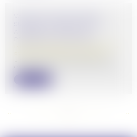
VALEUR DU NOUVEAU BIEN
SUBROGÉ AU BIEN ALIÉNÉ ET
ATTEINTE AU DROIT DE
PROPRIÉTÉ : QPC REJETÉE
Droit de la famille, des personnes et de leur
patrimoine
/
Patrimoine et succession
Un groupement foncier agricole a été
constitué entre une mère et ses cinq enf...
Lire la suite
<<
<
...
157
158
159
160
161
162
163
...
>
>>