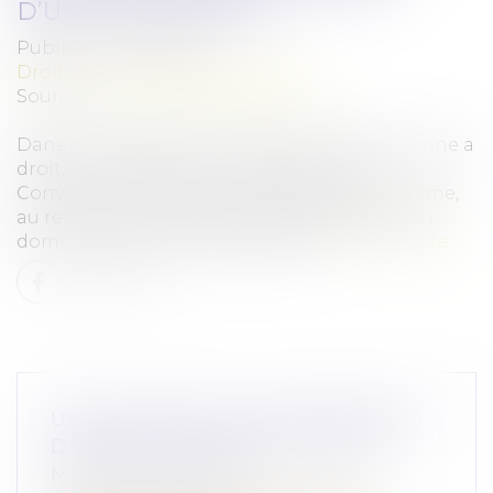
D’UNE TELLE SAISIE
Publié le :
01/03/2024
Droit pénal
/
Procédure pénale
Source :
www.lemag-juridique.com
Dans le cadre d’une instruction, toute personne a
droit, conformément à l’article 8 de la
Convention européenne des droits de l’homme,
au respect de sa vie privée et familiale, de son
domicile et de sa correspondance...
Lire la suite
UNE HAUSSE DES SIGNALEMENTS
D'INCIDENTS GRAVES DANS LE
MILIEU SCOLAIRE