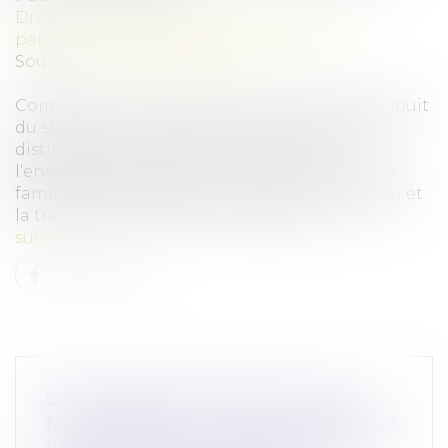
Droit de la famille, des personnes et de leur
patrimoine
/
Patrimoine et succession
Source :
www.lamontagne.fr
Comme son nom l’indique, une SCI familiale jouit
du statut de société civile immobilière. Elle se
distingue par le rapport familial qui lie
l’ensemble des associés. La création d’une SCI
familiale vise à faciliter l’acquisition, la gestion et
la transmission de biens immobiliers...
Lire la
suite
QUELLE SANCTION EN CAS DE
NON-RESPECT DU DÉLAI IMPOSÉ À