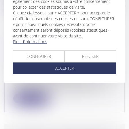
Lire la suite
également des cookies soumis à votre consentement
pour collecter des statistiques de visite.
Cliquez ci-dessous sur « ACCEPTER » pour accepter le
dépôt de l'ensemble des cookies ou sur « CONFIGURER
» pour choisir quels cookies nécessitant votre
consentement seront déposés (cookies statistiques),
avant de continuer votre visite du site.
LES DÉLITS DE RECEL ET DE NON-
Plus d'informations
JUSTIFICATION DES RESSOURCES
NE PEUVENT ÊTRE RETENUS
CONFIGURER
REFUSER
CONTRE UNE PERSONNE POUR
LES MÊMES FAITS
ACCEPTER
Droit pénal
/
(NPU) Infraction
Conformément à l’article 321-1 du Code
pénal, le recel est le fait de dissimu...
Lire la suite