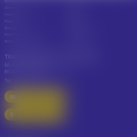
Accueil
Présentation
Domaines d'intervention
Actus
Honoraires
Contact
Espace client
Cabinet
Équipe
Plan du site
Politique de confidentialité
Mentions légales
Politique de cookies
Articles
TRAINEAU ABDALLAH ET HAZGUER
66 rue de Verdun
85000 LA ROCHE SUR YON
Tél :
02 51 47 97 97
NOUS CONTACTER
NOUS LOCALISER