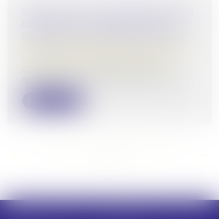
SCI FAMILIALE : UN BON MOYEN DE
GÉRER ET TRANSMETTRE SON
PATRIMOINE À MOINDRES FRAIS ?
Droit de la famille, des personnes et de leur
patrimoine
/
Patrimoine et succession
Comme son nom l’indique, une SCI
familiale jouit du statut de société civile...
Lire la suite
<<
<
...
129
130
131
132
133
134
135
...
>
>>