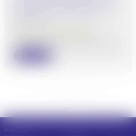
FAIRE QUE SUR RÉQUISITION DU
PROCUREUR ET DOIT ÊTRE
MOTIVÉE !
Droit pénal
/
Procédure pénale
La Cour de cassation rappelle les
conditions strictes de mise à la charge de...
Lire la suite
<<
<
...
21
22
23
24
25
26
27
...
>
>>
Accueil
Présentation