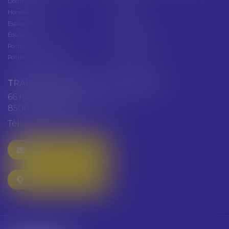
Domaines d'intervention
Actus
Honoraires
Contact
Espace client
Cabinet
Équipe
Plan du site
Politique de confidentialité
Mentions légales
Politique de cookies
Articles
TRAINEAU ABDALLAH ET HAZGUER
66 rue de Verdun
85000 LA ROCHE SUR YON
Tél :
02 51 47 97 97
NOUS CONTACTER
NOUS LOCALISER