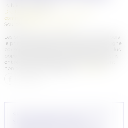
Publié le :
11/05/2026
Droit de la consommation
/
Pratiques
commerciales
Source :
www.economie.gouv.fr
Les prélèvements réalisés par la DGCCRF depuis
le printemps 2025 sur les articles vendus en ligne
par sept marketplaces étrangères parmi les plus
populaires auprès des consommateurs français
ont révélé que 46 % des produits analysés sont
non conformes et dangereux...
Lire la suite
SÉCURITÉ DES ARTICLES VENDUS
SUR LES MARKETPLACES