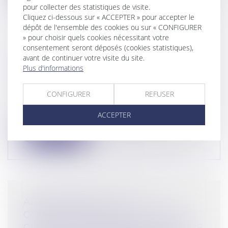
pour collecter des statistiques de visite.
Cliquez ci-dessous sur « ACCEPTER » pour accepter le
dépôt de l'ensemble des cookies ou sur « CONFIGURER
» pour choisir quels cookies nécessitant votre
consentement seront déposés (cookies statistiques),
LIVREURS DES PLATEFORMES
avant de continuer votre visite du site.
DELIVEROO ET UBER EATS : UNE
Plus d'informations
TRAITE DES ÊTRES HUMAINS ?
Droit pénal
/
(NPU) Infraction
CONFIGURER
REFUSER
Des associations ont déposé une plainte
pour « traite d’êtres humains » visan...
ACCEPTER
Lire la suite
ARTICLE 800-2 CPP : LA
CONDAMNATION DE LA PARTIE
CIVILE À UNE INDEMNITÉ DE NE SE