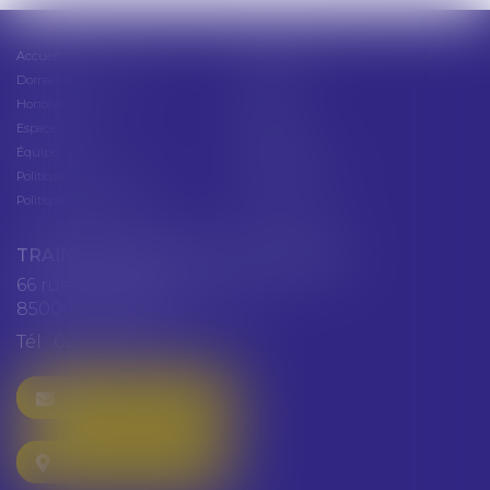
Accueil
Présentation
Domaines d'intervention
Actus
Honoraires
Contact
Espace client
Cabinet
Équipe
Plan du site
Politique de confidentialité
Mentions légales
Politique de cookies
Articles
TRAINEAU ABDALLAH ET HAZGUER
66 rue de Verdun
85000 LA ROCHE SUR YON
Tél :
02 51 47 97 97
NOUS CONTACTER
NOUS LOCALISER