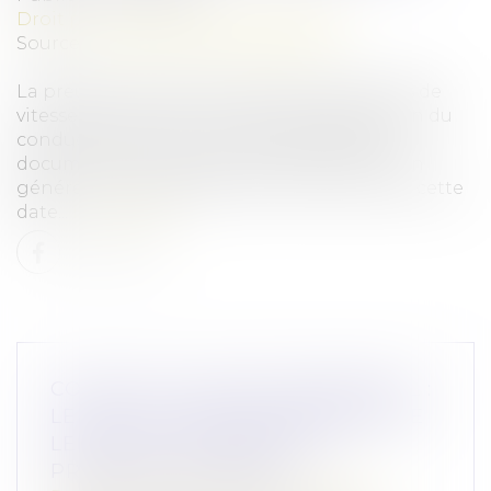
Droit pénal
/
Droit pénal des affaires
Source :
www.editions-legislatives.fr
La preuve de la date d'envoi de l'avis d'excès de
vitesse, qui fait courir le délai de désignation du
conducteur de 45 jours, peut résulter d'un
document d'information de l'administration
généré automatiquement et mentionnant cette
date...
Lire la suite
COVID-19 ET LOYER COMMERCIAL :
LE DROIT DÉROGATOIRE BLOQUE
LE JEU DE LA GARANTIE À
PREMIÈRE DEMANDE