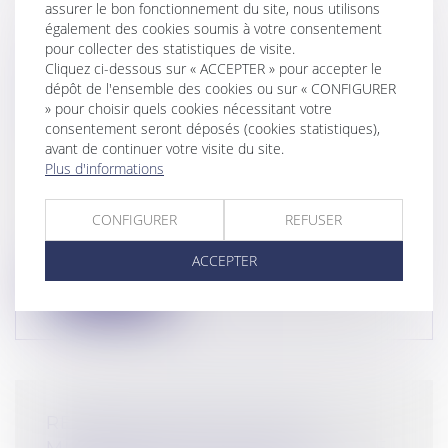
assurer le bon fonctionnement du site, nous utilisons
également des cookies soumis à votre consentement
pour collecter des statistiques de visite.
CONTRAT CONCLU HORS
Cliquez ci-dessous sur « ACCEPTER » pour accepter le
ÉTABLISSEMENT ET EXÉCUTION
dépôt de l'ensemble des cookies ou sur « CONFIGURER
» pour choisir quels cookies nécessitant votre
VOLONTAIRE EN CONNAISSANCE
consentement seront déposés (cookies statistiques),
DU VICE QUI L'AFFECTE
avant de continuer votre visite du site.
Droit de la consommation
/
Conformité des
Plus d'informations
biens et services
Une Cour d’appel avait prononcé la
CONFIGURER
REFUSER
nullité d’un contrat de vente de
panneaux...
ACCEPTER
Lire la suite
RÉPONSE MINIMALISTE DU