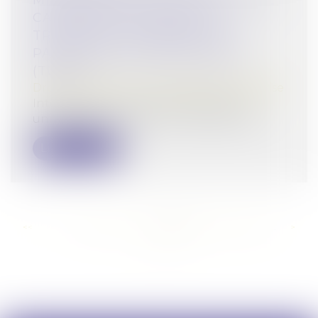
MINISTÈRE DE LA JUSTICE SUR LE
CARACTÈRE UNIVERSEL DU
TRANSFERT UNIVERSEL DE
PATRIMOINE PROFESSIONNEL
(TUPP)
Droit des sociétés
/
Transmission d’entreprise
Interrogé sur le caractère réellement
universel du transfert universel de pat...
Lire la suite
<<
<
...
234
235
236
237
238
239
240
...
>
>>