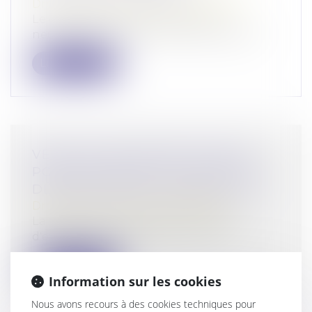
Droit commercial
/
Baux commerciaux
Le dispositif de droit dérogatoire
neutralisant les sanctions et les sûretés...
Lire la suite
VÉHICULE DE SOCIÉTÉ FLASHÉ :
POINT DE DÉPART DU DÉLAI DE
DÉSIGNATION DU CONDUCTEUR
Droit pénal
/
Droit pénal des affaires
La preuve de la date d'envoi de l'avis
d'excès de vitesse, qui fait courir le...
Lire la suite
Information sur les cookies
Nous avons recours à des cookies techniques pour