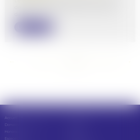
Le Code de bonnes pratiques en matière
de démarchage téléphonique, élaboré
da...
Lire la suite
<<
<
...
223
224
225
226
227
228
229
...
>
>>
Accueil
Présentation
Domaines d'intervention
Actus
Honoraires
Contact
Espace client
Cabinet