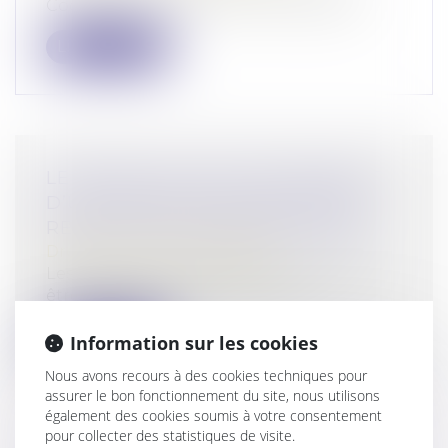
Code de procédure pénale, dispose qu...
Lire la suite
LE VÉHICULE VOLÉ, INSTRUMENT
D’UNE INFRACTION, DOIT ÊTRE
RESTITUÉ À SON PROPRIÉTAIRE
Droit pénal
/
(NPU) Infraction
Les droits du tiers de bonne foi doivent
être réservés, que le bien soit l'in...
Lire la suite
Information sur les cookies
Nous avons recours à des cookies techniques pour
assurer le bon fonctionnement du site, nous utilisons
également des cookies soumis à votre consentement
pour collecter des statistiques de visite.