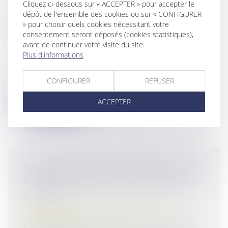
Cliquez ci-dessous sur « ACCEPTER » pour accepter le
EXTINCTION DE L'ACTION DE
dépôt de l'ensemble des cookies ou sur « CONFIGURER
DIVORCE & CONSÉQUENCES
» pour choisir quels cookies nécessitant votre
consentement seront déposés (cookies statistiques),
SUCCESSORALES
avant de continuer votre visite du site.
Droit de la famille, des personnes et de leur
Plus d'informations
patrimoine
/
Patrimoine et succession
Le décès d’un époux survenu avant que la
CONFIGURER
REFUSER
décision prononçant le divorce ait a...
ACCEPTER
Lire la suite
DÉMARCHAGE TÉLÉPHONIQUE : LE
CODE DE BONNES PRATIQUES MIS
À JOUR
Droit de la consommation
/
Pratiques
commerciales