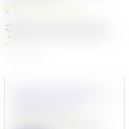
Droit pénal
/
(NPU) Infraction
Source :
www.lemag-juridique.com
Les droits du tiers de bonne foi doivent être
réservés, que le bien soit l'instrument ou le
produit direct ou indirect d’une infraction...
Lire la
suite
LA NON-SOLLICITATION DE
L’ARTICLE 470-1 DU CPP AU PÉNAL
PRIVE-T-ELLE DE TOUTE
DEMANDE AU CIVIL ?
Droit pénal
/
Procédure pénale
L’alinéa premier de l’article L 470-1 du