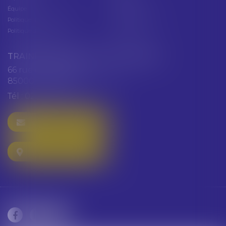
Équipe
Plan du site
Politique de confidentialité
Mentions légales
Politique de cookies
Articles
TRAINEAU ABDALLAH ET HAZGUER
66 rue de Verdun
85000 LA ROCHE SUR YON
Tél :
02 51 47 97 97
NOUS CONTACTER
NOUS LOCALISER