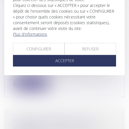
Cliquez ci-dessous sur « ACCEPTER » pour accepter le
dépôt de l'ensemble des cookies ou sur « CONFIGURER
» pour choisir quels cookies nécessitant votre
consentement seront déposés (cookies statistiques),
VITTEL, CRISTALLINE, PERRIER... LA
avant de continuer votre visite du site.
FRAUDE DES INDUSTRIELS DE
Plus d'informations
L'EAU MINÉRALE, LE SCANDALE DE
TROP ?
CONFIGURER
REFUSER
Droit commercial
/
Droit de la concurrence
Une enquête menée par le journal Le
ACCEPTER
Monde et Radio France montre que le
secte...
Lire la suite
VIOLENCE CONJUGALE : DE
NOUVELLES AIDES POUR LES