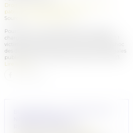
Droit de la famille, des personnes et de leur
patrimoine
/
Violences familiales
Source :
www.aide-sociale.fr
Pourquoi est-il indispensable de prendre en
charge les victimes de violences conjugales ? 1
victime toutes les 3 minutes. Voici le chiffre choc
des dernières études sur les violences conjugales
publiées par le ministère de l’Intérieur fin 2023...
Lire la suite
BLANCHIMENT : ACCORD SUR UN
NOUVEAU CORPUS
RÉGLEMENTAIRE EN UE