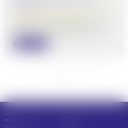
VICTIMES
Droit de la famille, des personnes et de leur
patrimoine
/
Violences familiales
Pourquoi est-il indispensable de prendre
en charge les victimes de violences...
Lire la suite
<<
<
...
161
162
163
164
165
166
167
...
>
>>
Accueil
Présentation
Domaines d'intervention
Actus
Honoraires
Contact