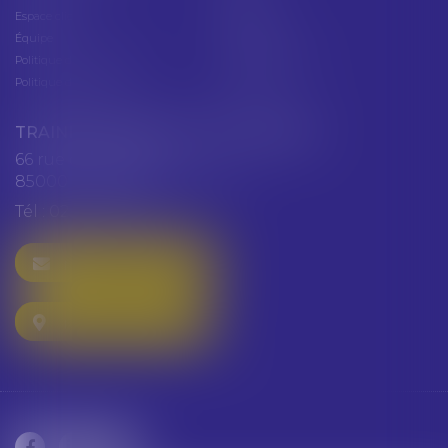
Espace client
Cabinet
Équipe
Plan du site
Politique de confidentialité
Mentions légales
Politique de cookies
Articles
TRAINEAU ABDALLAH ET HAZGUER
66 rue de Verdun
85000 LA ROCHE SUR YON
Tél :
02 51 47 97 97
NOUS CONTACTER
NOUS LOCALISER