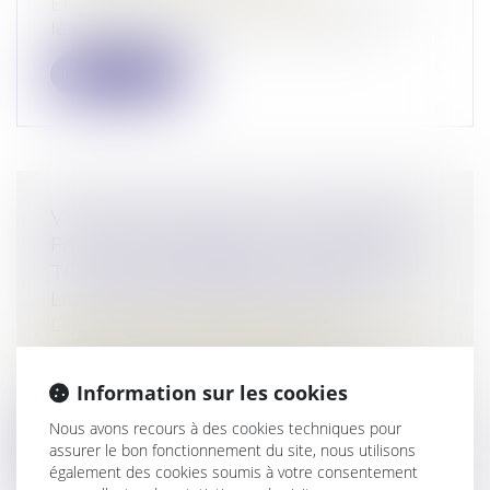
En matière d’amende forfaitaire routière,
les procès-verbaux électroniques ob...
Lire la suite
VIOLENCES FAITES AUX FEMMES :
FAUT-IL RÉFORMER L’INCAPACITÉ
TOTALE DE TRAVAIL, OU PLUTÔT
L’UTILISER CORRECTEMENT ?
Droit de la famille, des personnes et de leur
patrimoine
/
Violences familiales
Notion juridique précise, l’incapacité
Information sur les cookies
totale de travail mériterait d’être ap...
Nous avons recours à des cookies techniques pour
Lire la suite
assurer le bon fonctionnement du site, nous utilisons
également des cookies soumis à votre consentement