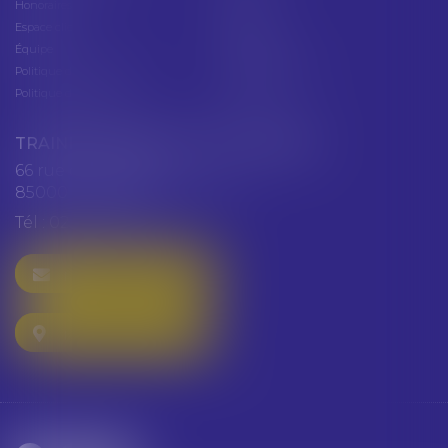
Honoraires
Contact
Espace client
Cabinet
Équipe
Plan du site
Politique de confidentialité
Mentions légales
Politique de cookies
Articles
TRAINEAU ABDALLAH ET HAZGUER
66 rue de Verdun
85000 LA ROCHE SUR YON
Tél :
02 51 47 97 97
NOUS CONTACTER
NOUS LOCALISER