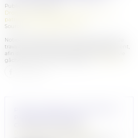
Publié le :
05/06/2026
Droit de la famille, des personnes et de leur
patrimoine
/
Violences familiales
Source :
theconversation.com
Notion juridique précise, l’incapacité totale de
travail mériterait d’être appliquée différemment,
afin de mieux rendre compte de la durée de vie
gâchée des victimes de violences...
Lire la suite
PROCÈS-VERBAL ÉLECTRONIQUE :
PAS D’ATTESTATION DE
CONFORMITÉ EXIGÉE
Droit pénal
/
Procédure pénale