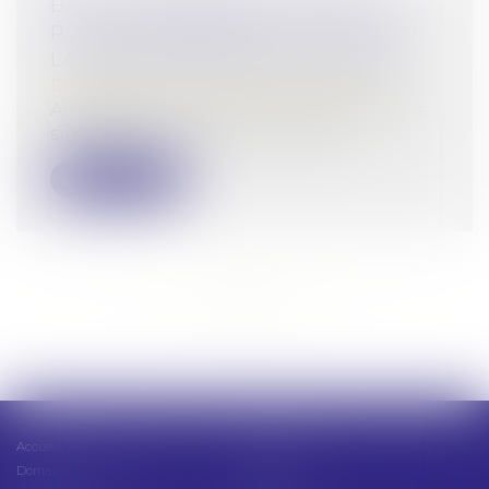
BAUX COMMERCIAUX : VOUS
POUVEZ DÉSORMAIS DEMANDER
LA MENSUALISATION DU LOYER
Droit commercial
/
Baux commerciaux
Adoptée en avril dans le cadre de la loi de
simplification de la vie économiq...
Lire la suite
<<
<
...
15
16
17
18
19
20
21
...
>
>>
Accueil
Présentation
Domaines d'intervention
Actus