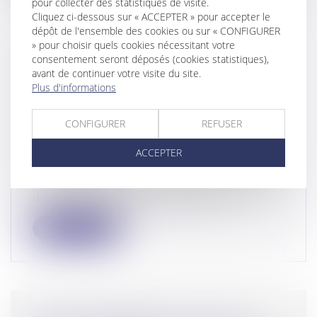
pour collecter des statistiques de visite.
Cliquez ci-dessous sur « ACCEPTER » pour accepter le
dépôt de l'ensemble des cookies ou sur « CONFIGURER
» pour choisir quels cookies nécessitant votre
consentement seront déposés (cookies statistiques),
GESTION DES PÉNURIES,
avant de continuer votre visite du site.
CONTRÔLE DES DISTRIBUTEURS
Plus d'informations
ET DÉPENDANCE ÉCONOMIQUE :
LA COUR DE CASSATION DURCIT
CONFIGURER
REFUSER
L’APPRÉCIATION DES PRATIQUES
VERTICALES !
ACCEPTER
Droit commercial
/
Droit de la distribution
Par cet arrêt, la Cour de cassation apporte
d’importantes précisions tant sur...
Lire la suite