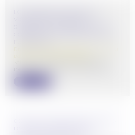
LOI INTÉGRALE CONTRE LES
VIOLENCES SEXISTES ET
SEXUELLES : LE CESE POSE LES
CONDITIONS DE RÉUSSITE DE LA
FUTURE LOI
Droit de la famille, des personnes et de leur
patrimoine
/
Violences familiales
Saisi par la Présidente de l'Assemblée
nationale, le Conseil économique, soci...
Lire la suite
GOOGLE ÉCOPE DE 890 MILLIONS
D'EUROS D'AMENDE POUR