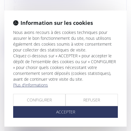
VIOLATION DES RÈGLES
EUROPÉENNES DE CONCURRENCE
Droit commercial
/
Droit de la concurrence
Google a été condamné jeudi à une
Information sur les cookies
amende totale de 890 millions d’euros
Nous avons recours à des cookies techniques pour
(envi...
assurer le bon fonctionnement du site, nous utilisons
également des cookies soumis à votre consentement
Lire la suite
pour collecter des statistiques de visite.
Cliquez ci-dessous sur « ACCEPTER » pour accepter le
dépôt de l'ensemble des cookies ou sur « CONFIGURER
» pour choisir quels cookies nécessitant votre
consentement seront déposés (cookies statistiques),
avant de continuer votre visite du site.
SUCCESSION : UNE RÉVOCATION
Plus d'informations
DE DONATION FRAUDULEUSE
PEUT CONSTITUER UN RECEL
CONFIGURER
REFUSER
SUCCESSORAL
ACCEPTER
Droit de la famille, des personnes et de leur
patrimoine
/
Patrimoine et succession
La révocation d'une donation peut être