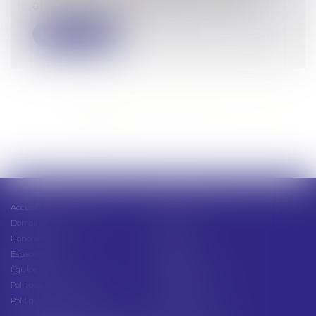
annulée lorsqu'elle poursuit un but il...
Lire la suite
<<
<
1
2
3
4
5
6
7
...
>
>>
Accueil
Présentation
Domaines d'intervention
Actus
Honoraires
Contact
Espace client
Cabinet
Équipe
Plan du site
Politique de confidentialité
Mentions légales
Politique de cookies
Articles