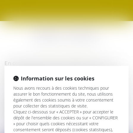
DROIT FISCAL
En conseil comme en contentieux, le Cabinet
TRAINEAU ABDALLAH & HAZGUER vous
accompagne pour toutes vos problématiques de
Information sur les cookies
droit fiscal et droit douanier.
Nous avons recours à des cookies techniques pour
assurer le bon fonctionnement du site, nous utilisons
Pour la sécurisation fiscale de votre activité ou
également des cookies soumis à votre consentement
pour défendre vos intérêts dans le cadre d’un
pour collecter des statistiques de visite.
litige avec l’administration fiscale, ou encore pour
Cliquez ci-dessous sur « ACCEPTER » pour accepter le
prévenir et maîtriser le risque fiscal de vos
dépôt de l'ensemble des cookies ou sur « CONFIGURER
opérations.
» pour choisir quels cookies nécessitant votre
consentement seront déposés (cookies statistiques),